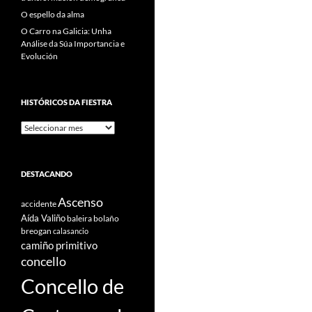
O espello da alma
O Carro na Galicia: Unha
Análise da Súa Importancia e
Evolución
HISTÓRICOS DA FIESTRA
Históricos
Da
Fiestra
DESTACANDO
Ascenso
accidente
Aída Valiño
baleira
bolaño
breogan
calasancio
camiño primitivo
concello
Concello de