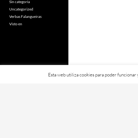
Sin categoría
Uncategorized
Verbas Falangueiras
Visto en
Esta web utiliza cookies para poder funcionar
Fornecido con orgullo por WordPress
Web creada, aloxada e mantida por Café D