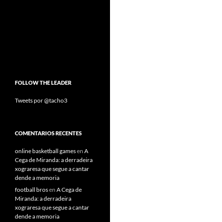
FOLLOW THE LEADER
Tweets por @tacho3
COMENTARIOS RECENTES
online basketball games
en
A
Cega de Miranda: a derradeira
xograresa que segue a cantar
dende a memoria
football bros
en
A Cega de
Miranda: a derradeira
xograresa que segue a cantar
dende a memoria