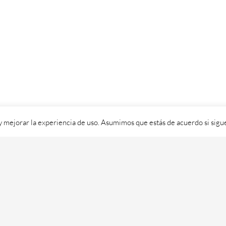
 y mejorar la experiencia de uso. Asumimos que estás de acuerdo si sig
ixital SL - 2026. Visítanos en
https://cafedixital.com
ou ponte en 