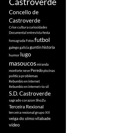
Castroverde
Concello de
Castroverde
cultura
Crise
curiosidades
festa
Documental
entrevista
futbol
fonsagrada
Fotos
guntín
historia
galego
galicia
lugo
humor
masoucos
miranda
Peredo
monforte
neve
piscinas
política
problemas
Rebumbio en internet
rio sil
Rebumbio en internet
S.D. Castroverde
sagrado corazon
ShoZu
Terceira Rexional
terceira rexional grupo XII
veiga do olmo
vilabade
vídeo