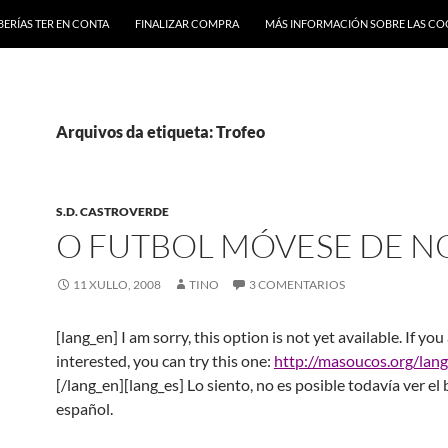
BERÍAS TER EN CONTA
FINALIZAR COMPRA
MÁS INFORMACIÓN SOBRE LAS CO
Arquivos da etiqueta: Trofeo
S.D. CASTROVERDE
O FUTBOL MÓVESE DE N
11 XULLO, 2008
TINO
3 COMENTARIOS
[lang_en] I am sorry, this option is not yet available. If you
interested, you can try this one:
http://masoucos.org/lang
[/lang_en][lang_es] Lo siento, no es posible todavía ver el 
español.