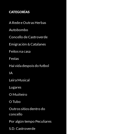
CATEGORÍAS
A Rede e Outras Herbas
Autobombo
Concello de Castroverde
Emigración & Catalanes
Feitos na casa
Festas
Hai vida despois do futbol
IA
Leira Musical
Lugares
O Muiñeiro
O Tubo
Outros sitios dentro do
concello
Por algún tempo Peculiares
S.D. Castroverde