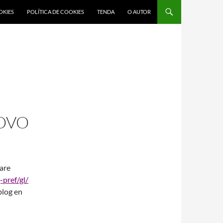
OKIES
POLÍTICA DE COOKIES
TENDA
O AUTOR
OVO
 are
-pref/gl/
blog en