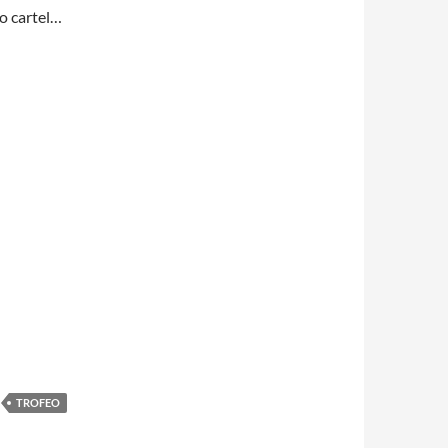
do cartel…
TROFEO