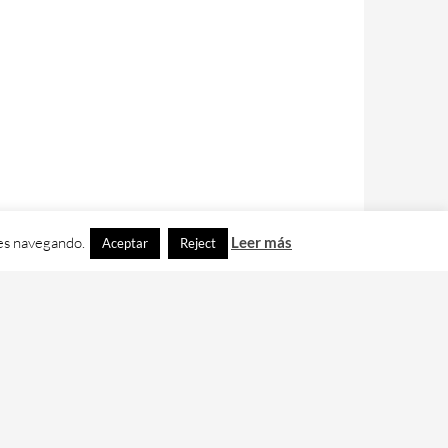
ues navegando.
Leer más
Aceptar
Reject
contacto con nos en
info@cafedixital.com
.