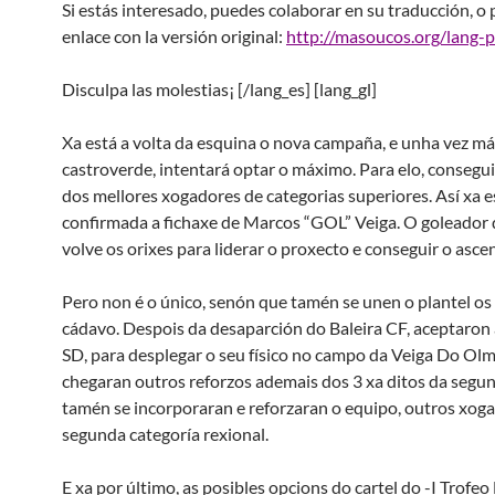
Si estás interesado, puedes colaborar en su traducción, o 
enlace con la versión original:
http://masoucos.org/lang-pr
Disculpa las molestias¡ [/lang_es] [lang_gl]
Xa está a volta da esquina o nova campaña, e unha vez má
castroverde, intentará optar o máximo. Para elo, consegu
dos mellores xogadores de categorias superiores. Así xa e
confirmada a fichaxe de Marcos “GOL” Veiga. O goleador 
volve os orixes para liderar o proxecto e conseguir o asce
Pero non é o único, senón que tamén se unen o plantel o
cádavo. Despois da desaparción do Baleira CF, aceptaron a
SD, para desplegar o seu físico no campo da Veiga Do Olm
chegaran outros reforzos ademais dos 3 xa ditos da segun
tamén se incorporaran e reforzaran o equipo, outros xog
segunda categoría rexional.
E xa por último, as posibles opcions do cartel do -I Trofeo