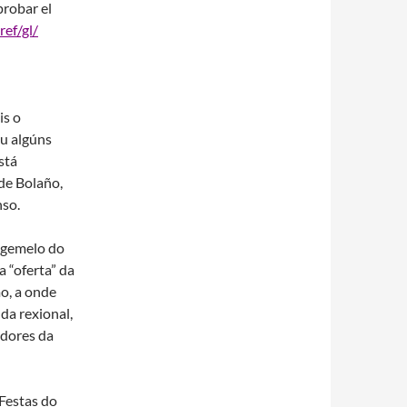
probar el
ef/gl/
is o
iu algúns
stá
de Bolaño,
nso.
s gemelo do
 “oferta” da
o, a onde
da rexional,
adores da
 Festas do