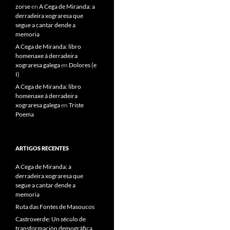
zorse
en
A Cega de Miranda: a
derradeira xograresa que
segue a cantar dende a
memoria
A Cega de Miranda: libro
homenaxe á derradeira
xograresa galega
en
Dolores (e
I)
A Cega de Miranda: libro
homenaxe á derradeira
xograresa galega
en
Triste
Poema
ARTIGOS RECENTES
A Cega de Miranda: a
derradeira xograresa que
segue a cantar dende a
memoria
Ruta das Fontes de Masoucos
Castroverde: Un século de
transformación demográfica