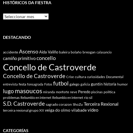
HISTÓRICOS DA FIESTRA
Históricos
Da
Fiestra
DESTACANDO
Ascenso
Aída Valiño
accidente
baleira
bolaño
breogan
calasancio
concello
camiño primitivo
Concello de Castroverde
Concello de Castroverde
cultura
Crise
curiosidades
Documental
futbol
guntín
historia
festa
galego
humor
entrevista
fonsagrada
Fotos
galicia
masoucos
lugo
Peredo
política
miranda
monforte
neve
piscinas
problemas
rio sil
Rebumbio en internet
Rebumbio en internet
S.D. Castroverde
Terceira Rexional
sagrado corazon
ShoZu
vídeo
veiga do olmo
vilabade
terceira rexional grupo XII
CATEGORÍAS