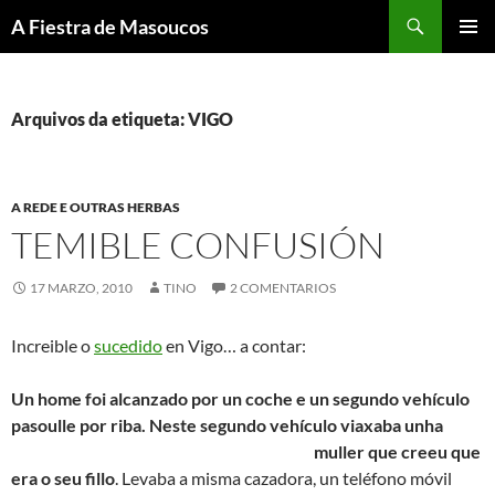
Saltar
Buscar
A Fiestra de Masoucos
ao
MENÚ
contido
PRINCI
Arquivos da etiqueta: VIGO
A REDE E OUTRAS HERBAS
TEMIBLE CONFUSIÓN
17 MARZO, 2010
TINO
2 COMENTARIOS
Increible o
sucedido
en Vigo… a contar:
Un home foi alcanzado por un coche e un segundo vehículo
pasoulle por riba. Neste segundo vehículo viaxaba unha
muller que creeu que
era o seu fillo
. Levaba a misma cazadora, un teléfono móvil