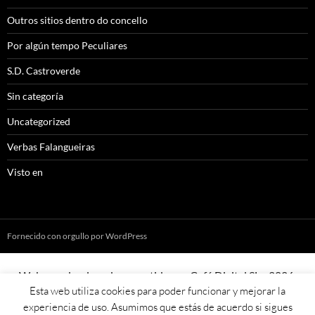
Outros sitios dentro do concello
Por algún tempo Peculiares
S.D. Castroverde
Sin categoría
Uncategorized
Verbas Falangueiras
Visto en
Fornecido con orgullo por WordPress
Web creada, aloxada e mantida por Café Dixital SL - 2026.
Esta web utiliza cookies para poder funcionar y mejorar la
Visítanos en
https://cafedixital.com
ou ponte en contacto con
experiencia de uso. Asumimos que estás de acuerdo si sigues
nos en
info@cafedixital.com
.