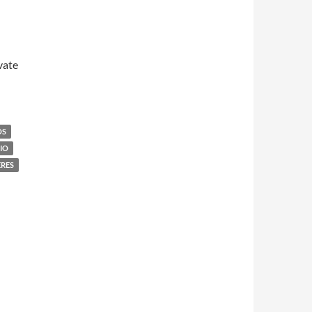
vate
OS
IO
ERES