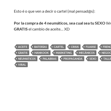
Esto é o que ven a decir o cartel (mal pensad@s):
Por la compra de 4 neumáticos, sea cual sea tu
SEXO
llé
GRATIS
el cambio de aceite… XD
ACEITE
BATERÍAS
CARTEL
CRISIS
FIJARSE
FREN
GRATIS
HANKOOK
MARKETING
MECÁNICOS
NEGOC
NEUMATICOS
PALABRAS
PROPAGANDA
SEXO
TALL
VIRAL