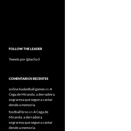
FOLLOW THE LEADER
Tweets por @tacho3
COMENTARIOS RECENTES
online basketball games
en
A
Cega de Miranda: a derradeira
xograresa que segue a cantar
dende a memoria
football bros
en
A Cega de
Miranda: a derradeira
xograresa que segue a cantar
dende a memoria