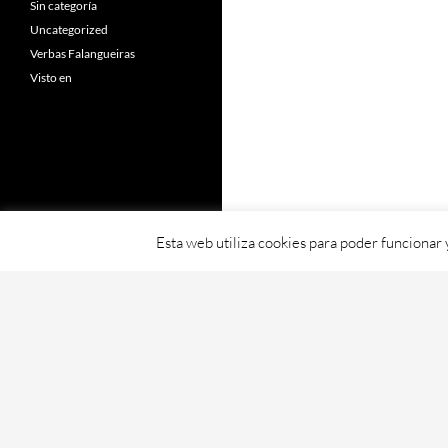
Sin categoría
Uncategorized
Verbas Falangueiras
Visto en
Esta web utiliza cookies para poder funcionar
Fornecido con orgullo por WordPress
Web creada, aloxada e mantida por Café D