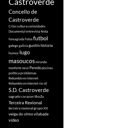
Castroverde
Concello de
Castroverde
cultura
Crise
curiosidades
festa
Documental
entrevista
futbol
fonsagrada
Fotos
guntín
historia
galego
galicia
lugo
humor
masoucos
miranda
Peredo
monforte
neve
piscinas
política
problemas
Rebumbio en internet
rio sil
Rebumbio en internet
S.D. Castroverde
sagrado corazon
ShoZu
Terceira Rexional
terceira rexional grupo XII
veiga do olmo
vilabade
vídeo