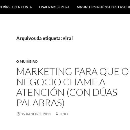
BERÍAS TER EN CONTA
FINALIZAR COMPRA
MÁS INFORMACIÓN SOBRE LAS CO
Arquivos da etiqueta: viral
O MUIÑEIRO
MARKETING PARA QUE O
NEGOCIO CHAME A
ATENCIÓN (CON DÚAS
PALABRAS)
19 XANEIRO, 2011
TINO