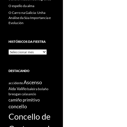
O espello da alma
O Carro na Galicia: Unha
Análise da Súa Importancia e
Evolución
HISTÓRICOS DA FIESTRA
Históricos
Da
Fiestra
DESTACANDO
Ascenso
accidente
Aída Valiño
baleira
bolaño
breogan
calasancio
camiño primitivo
concello
Concello de