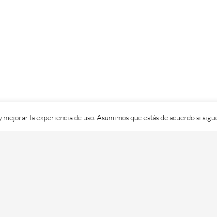
 y mejorar la experiencia de uso. Asumimos que estás de acuerdo si sig
ixital SL - 2026. Visítanos en
https://cafedixital.com
ou ponte en 