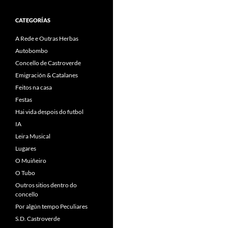
CATEGORÍAS
A Rede e Outras Herbas
Autobombo
Concello de Castroverde
Emigración & Catalanes
Feitos na casa
Festas
Hai vida despois do futbol
IA
Leira Musical
Lugares
O Muiñeiro
O Tubo
Outros sitios dentro do
concello
Por algún tempo Peculiares
S.D. Castroverde