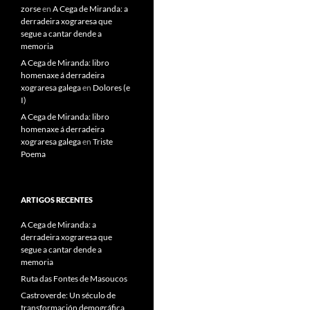
zorse
en
A Cega de Miranda: a
derradeira xograresa que
segue a cantar dende a
memoria
A Cega de Miranda: libro
homenaxe á derradeira
xograresa galega
en
Dolores (e
I)
A Cega de Miranda: libro
homenaxe á derradeira
xograresa galega
en
Triste
Poema
ARTIGOS RECENTES
A Cega de Miranda: a
derradeira xograresa que
segue a cantar dende a
memoria
Ruta das Fontes de Masoucos
Castroverde: Un século de
transformación demográfica