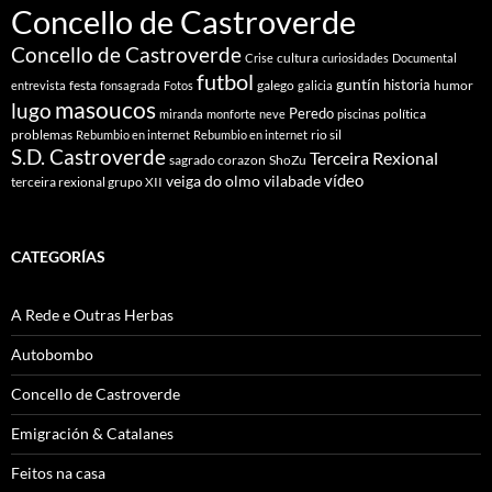
Concello de Castroverde
Concello de Castroverde
cultura
Crise
curiosidades
Documental
futbol
guntín
historia
festa
galego
humor
entrevista
fonsagrada
Fotos
galicia
masoucos
lugo
Peredo
política
miranda
monforte
neve
piscinas
problemas
rio sil
Rebumbio en internet
Rebumbio en internet
S.D. Castroverde
Terceira Rexional
sagrado corazon
ShoZu
vídeo
veiga do olmo
vilabade
terceira rexional grupo XII
CATEGORÍAS
A Rede e Outras Herbas
Autobombo
Concello de Castroverde
Emigración & Catalanes
Feitos na casa