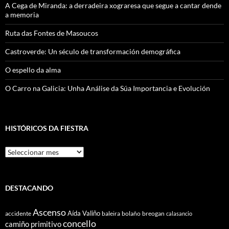
A Cega de Miranda: a derradeira xograresa que segue a cantar dende
a memoria
Ruta das Fontes de Masoucos
Castroverde: Un século de transformación demográfica
O espello da alma
O Carro na Galicia: Unha Análise da Súa Importancia e Evolución
HISTÓRICOS DA FIESTRA
Históricos
Da
Fiestra
DESTACANDO
Ascenso
Aída Valiño
accidente
baleira
bolaño
breogan
calasancio
concello
camiño primitivo