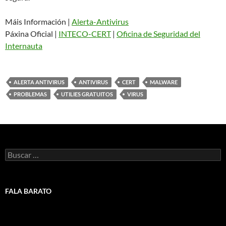
Máis Información |
Alerta-Antivirus
Páxina Oficial |
INTECO-CERT
|
Oficina de Seguridad del
Internauta
ALERTA ANTIVIRUS
ANTIVIRUS
CERT
MALWARE
PROBLEMAS
UTILIES GRATUITOS
VIRUS
Buscar:
FALA BARATO