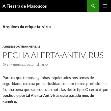
Saltar
Buscar
A Fiestra de Masoucos
ao
MENÚ
contido
PRINCI
Arquivos da etiqueta: virus
A REDE E OUTRAS HERBAS
PECHA ALERTA-ANTIVIRUS
19 FEBREIRO, 2010
TINO
Para os que temos algunhas inquietudes nos temas de
seguridade, xa sexa por curiosidade ou por temas profesionais
é unha pena que se produzan noticias deste tipo. O certo é que
pechou o portal Alerta-Antivirus este pasado mes de
xaneiro
.