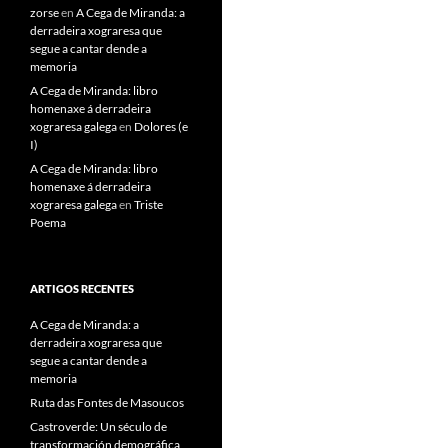
zorse
en
A Cega de Miranda: a
derradeira xograresa que
segue a cantar dende a
memoria
A Cega de Miranda: libro
homenaxe á derradeira
xograresa galega
en
Dolores (e
I)
A Cega de Miranda: libro
homenaxe á derradeira
xograresa galega
en
Triste
Poema
ARTIGOS RECENTES
A Cega de Miranda: a
derradeira xograresa que
segue a cantar dende a
memoria
Ruta das Fontes de Masoucos
Castroverde: Un século de
transformación demográfica