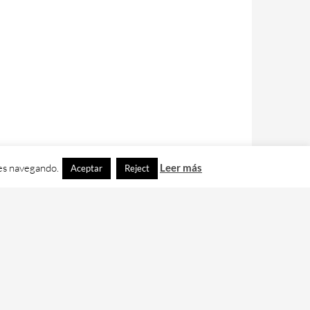
ues navegando.
Leer más
Aceptar
Reject
contacto con nos en
info@cafedixital.com
.