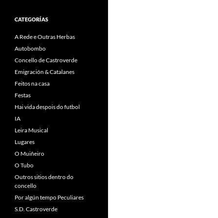
CATEGORÍAS
A Rede e Outras Herbas
Autobombo
Concello de Castroverde
Emigración & Catalanes
Feitos na casa
Festas
Hai vida despois do futbol
IA
Leira Musical
Lugares
O Muiñeiro
O Tubo
Outros sitios dentro do
concello
Por algún tempo Peculiares
S.D. Castroverde