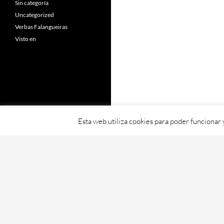
Sin categoría
Uncategorized
Verbas Falangueiras
Visto en
Esta web utiliza cookies para poder funcionar
Fornecido con orgullo por WordPress
Web creada, aloxada e mantida por Café D