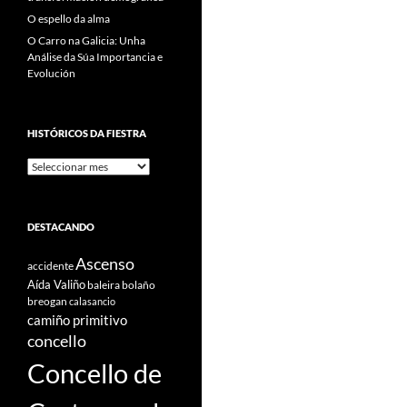
O espello da alma
O Carro na Galicia: Unha
Análise da Súa Importancia e
Evolución
HISTÓRICOS DA FIESTRA
Históricos
Da
Fiestra
DESTACANDO
Ascenso
accidente
Aída Valiño
baleira
bolaño
breogan
calasancio
camiño primitivo
concello
Concello de