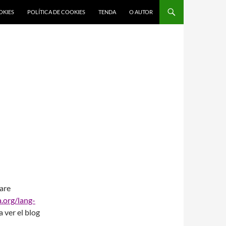
OKIES
POLÍTICA DE COOKIES
TENDA
O AUTOR
 are
a.org/lang-
a ver el blog