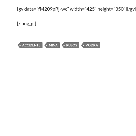
[gv data=”fM209pRj-wc” width=”425″ height=”350″][/gv
[/lang_gl]
ACCIDENTE
MINA
RUSOS
VODKA