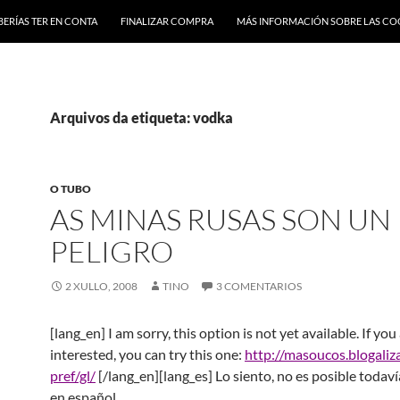
BERÍAS TER EN CONTA
FINALIZAR COMPRA
MÁS INFORMACIÓN SOBRE LAS CO
Arquivos da etiqueta: vodka
O TUBO
AS MINAS RUSAS SON UN
PELIGRO
2 XULLO, 2008
TINO
3 COMENTARIOS
[lang_en] I am sorry, this option is not yet available. If you
interested, you can try this one:
http://masoucos.blogaliz
pref/gl/
[/lang_en][lang_es] Lo siento, no es posible todaví
en español.