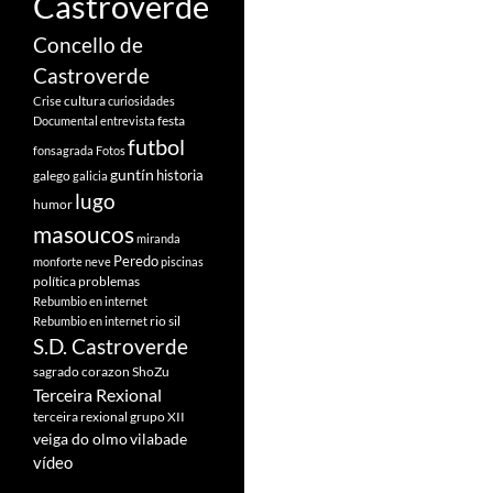
Castroverde
Concello de
Castroverde
cultura
Crise
curiosidades
festa
Documental
entrevista
futbol
fonsagrada
Fotos
guntín
historia
galego
galicia
lugo
humor
masoucos
miranda
Peredo
monforte
neve
piscinas
política
problemas
Rebumbio en internet
rio sil
Rebumbio en internet
S.D. Castroverde
sagrado corazon
ShoZu
Terceira Rexional
terceira rexional grupo XII
veiga do olmo
vilabade
vídeo