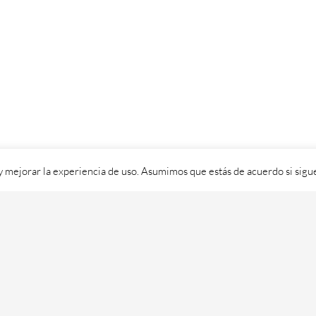
 y mejorar la experiencia de uso. Asumimos que estás de acuerdo si sig
ixital SL - 2026. Visítanos en
https://cafedixital.com
ou ponte en 