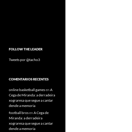
FOLLOW THE LEADER
Tweets por @tacho3
COMENTARIOS RECENTES
online basketball games
en
A
Cega de Miranda: a derradeira
xograresa que segue a cantar
dende a memoria
football bros
en
A Cega de
Miranda: a derradeira
xograresa que segue a cantar
dende a memoria