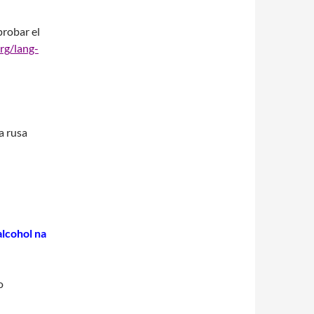
probar el
rg/lang-
a rusa
lcohol na
o