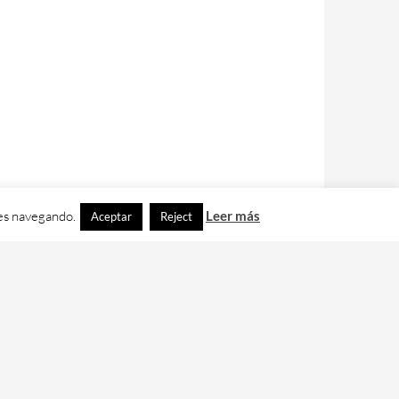
ues navegando.
Leer más
Aceptar
Reject
contacto con nos en
info@cafedixital.com
.