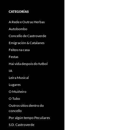
CATEGORÍAS
A Rede e Outras Herbas
Autobombo
Concello de Castroverde
Emigración & Catalanes
Feitos na casa
Festas
Hai vida despois do futbol
IA
Leira Musical
Lugares
O Muiñeiro
O Tubo
Outros sitios dentro do
concello
Por algún tempo Peculiares
S.D. Castroverde