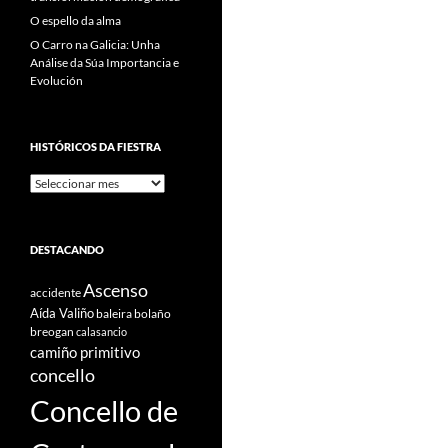
O espello da alma
O Carro na Galicia: Unha
Análise da Súa Importancia e
Evolución
HISTÓRICOS DA FIESTRA
Históricos
Da
Fiestra
DESTACANDO
Ascenso
accidente
Aída Valiño
baleira
bolaño
breogan
calasancio
camiño primitivo
concello
Concello de