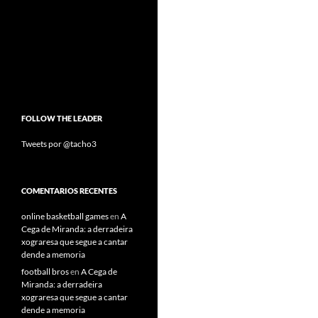
FOLLOW THE LEADER
Tweets por @tacho3
COMENTARIOS RECENTES
online basketball games
en
A
Cega de Miranda: a derradeira
xograresa que segue a cantar
dende a memoria
football bros
en
A Cega de
Miranda: a derradeira
xograresa que segue a cantar
dende a memoria