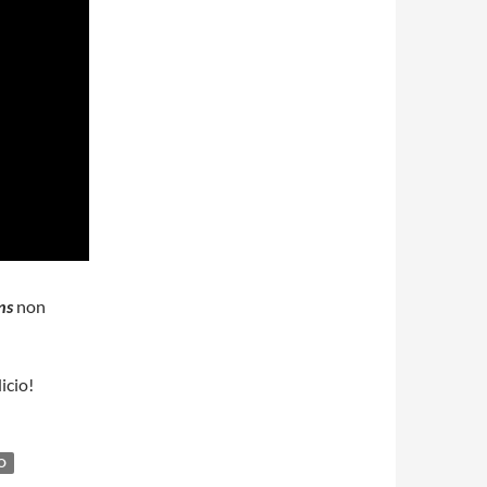
ons
non
icio!
O