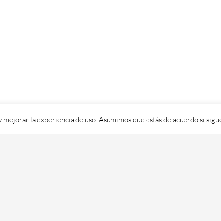
 y mejorar la experiencia de uso. Asumimos que estás de acuerdo si sig
ixital SL - 2026. Visítanos en
https://cafedixital.com
ou ponte en 