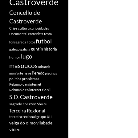
Castroverde
Concello de
Castroverde
cultura
Crise
curiosidades
festa
Documental
entrevista
futbol
fonsagrada
Fotos
guntín
historia
galego
galicia
lugo
humor
masoucos
miranda
Peredo
monforte
neve
piscinas
política
problemas
Rebumbio en internet
rio sil
Rebumbio en internet
S.D. Castroverde
sagrado corazon
ShoZu
Terceira Rexional
terceira rexional grupo XII
veiga do olmo
vilabade
vídeo