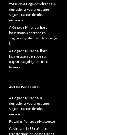
zorse
en
A Cega de Miranda: a
derradeira xograresa que
segue a cantar dende a
memoria
A Cega de Miranda: libro
homenaxe á derradeira
xograresa galega
en
Dolores (e
I)
A Cega de Miranda: libro
homenaxe á derradeira
xograresa galega
en
Triste
Poema
ARTIGOS RECENTES
A Cega de Miranda: a
derradeira xograresa que
segue a cantar dende a
memoria
Ruta das Fontes de Masoucos
Castroverde: Un século de
transformación demográfica