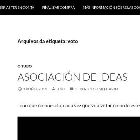
BERÍAS TER EN CONTA
FINALIZAR COMPRA
MÁS INFORMACIÓN SOBRE LAS CO
Arquivos da etiqueta: voto
O TUBO
ASOCIACIÓN DE IDEAS
3 XUÑO, 2015
TINO
DEIXA UN COMENTARIO
Teño que recoñecelo, cada vez que vou votar recordo est