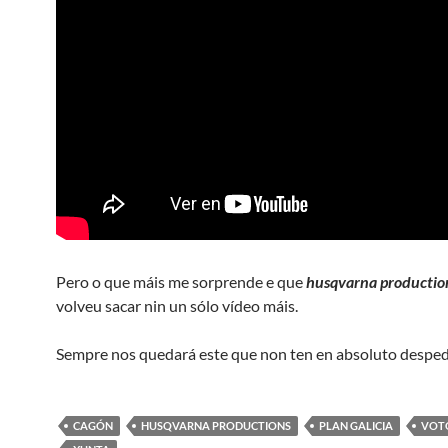
Pero o que máis me sorprende e que
husqvarna producti
volveu sacar nin un sólo vídeo máis.
Sempre nos quedará este que non ten en absoluto desped
CAGÓN
HUSQVARNA PRODUCTIONS
PLAN GALICIA
VOT