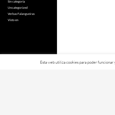
Sin categoría
Uncategorized
Verbas Falangueiras
Visto en
Esta web utiliza cookies para poder funcionar
Fornecido con orgullo por WordPress
Web creada, aloxada e mantida por Café D