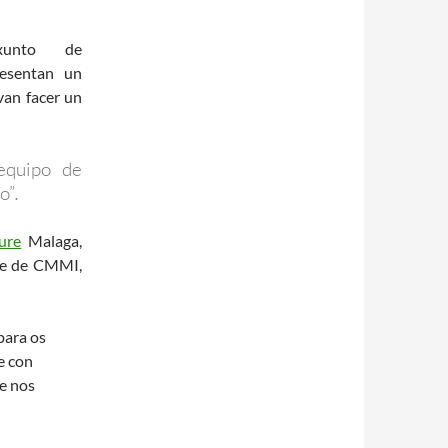
unto de
resentan un
van facer un
equipo de
o”
.
ure
Malaga,
ade de CMMI,
para os
e con
e nos