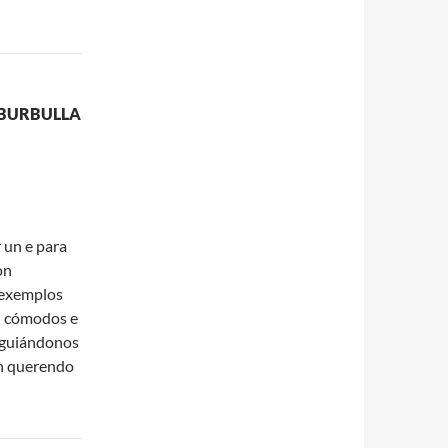
A BURBULLA
r un e para
on
 exemplos
i cómodos e
 guiándonos
on querendo