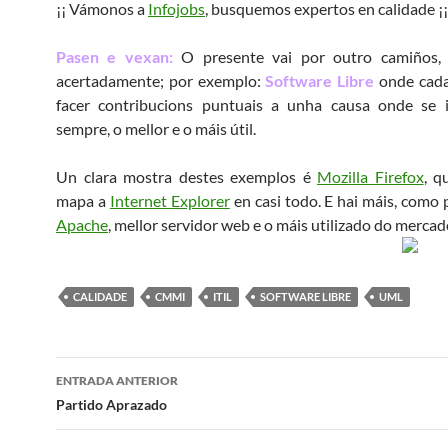
¡¡ Vámonos a
Infojobs
, busquemos expertos en calidade ¡¡
Pasen e vexan:
O presente vai por outro camiños,
acertadamente; por exemplo:
Software Libre
onde cada
facer contribucions puntuais a unha causa onde se 
sempre, o mellor e o máis útil.
Un clara mostra destes exemplos é
Mozilla Firefox
, q
mapa a
Internet Explorer
en casi todo. E hai máis, como
Apache
, mellor servidor web e o máis utilizado do mercado
CALIDADE
CMMI
ITIL
SOFTWARE LIBRE
UML
Navegación
ENTRADA ANTERIOR
de
Partido Aprazado
artigos