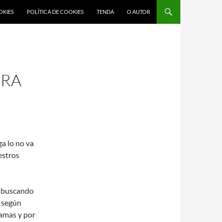
OKIES
POLÍTICA DE COOKIES
TENDA
O AUTOR
IRA
ga lo no va
estros
s buscando
o según
ramas y por