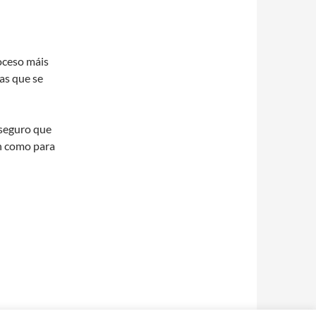
oceso máis
as que se
 seguro que
en como para