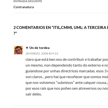
ENTRADA SEGUINTE
Contranatura
2 COMENTARIOS EN “ITIL,CMMI, UML: A TERCEIR
?”
Un de tordea
28 MARZO, 2008 ÁS 9:23
claro que está ben eso de contribuir e traballar po
un mesmo, non dependendo tanto do externo e n
guiandose por unhas directrices marcadas. esos 3
son claros…pero hai que recoñecer que somos mo
que nos volvemos “submisos” ante calquer cousa,
por esos rais que nos poñen sen atrevernos ou n
sair deles.