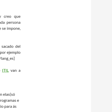
y creo que
da persona
e se impone,
 sacado del
 por ejemplo
/lang_es]
e
ITIL
van a
n elas(só
 programas e
io para ás