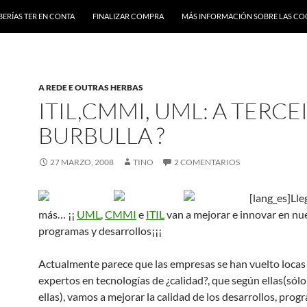
BERÍAS TER EN CONTA
FINALIZAR COMPRA
MÁS INFORMACIÓN SOBRE LAS CO
A REDE E OUTRAS HERBAS
ITIL,CMMI, UML: A TERCE
BURBULLA ?
27 MARZO, 2008
TINO
2 COMENTARIOS
[lang_es]Lle
más… ¡¡
UML
,
CMMI
e
ITIL
van a mejorar e innovar en nu
programas y desarrollos¡¡¡
Actualmente parece que las empresas se han vuelto loca
expertos en tecnologías de ¿calidad?, que según ellas(sól
ellas), vamos a mejorar la calidad de los desarrollos, prog