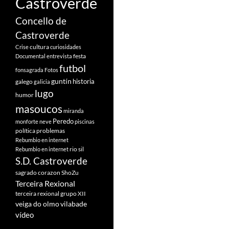
Castroverde
Concello de
Castroverde
cultura
Crise
curiosidades
festa
Documental
entrevista
futbol
fonsagrada
Fotos
guntín
historia
galego
galicia
lugo
humor
masoucos
miranda
Peredo
monforte
neve
piscinas
política
problemas
Rebumbio en internet
rio sil
Rebumbio en internet
S.D. Castroverde
sagrado corazon
ShoZu
Terceira Rexional
terceira rexional grupo XII
veiga do olmo
vilabade
vídeo