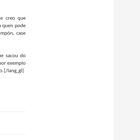
 e creo que
 quen pode
impón, case
ue sacou do
 por exemplo
. [/lang_gl]