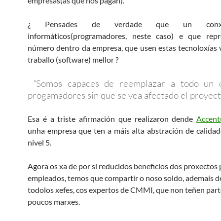
empresas(ás que nos pagan).
¿ Pensades de verdade que un conx
informáticos(programadores, neste caso) e que rep
número dentro da empresa, que usen estas tecnoloxías 
traballo (software) mellor ?
“
Somos capaces de reemplazar a todo un 
progamadores sin que se vea afectado el proyect
Esa é a triste afirmación que realizaron dende
Accent
unha empresa que ten a máis alta abstración de calid
nivel 5.
Agora os xa de por si reducidos beneficios dos proxectos 
empleados, temos que compartir o noso soldo, ademais d
todolos xefes, cos expertos de CMMI, que non teñen part
poucos marxes.