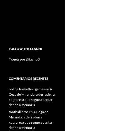
FOLLOW THE LEADER
Tweets por @tacho3
COMENTARIOS RECENTES
online basketball games
en
A
Cega de Miranda: a derradeira
xograresa que segue a cantar
dende a memoria
football bros
en
A Cega de
Miranda: a derradeira
xograresa que segue a cantar
dende a memoria