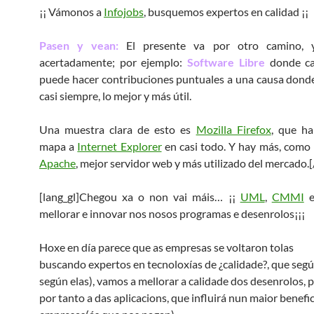
¡¡ Vámonos a
Infojobs
, busquemos expertos en calidad ¡¡
Pasen y vean:
El presente va por otro camino, 
acertadamente; por ejemplo:
Software Libre
donde ca
puede hacer contribuciones puntuales a una causa dond
casi siempre, lo mejor y más útil.
Una muestra clara de esto es
Mozilla Firefox
, que ha
mapa a
Internet Explorer
en casi todo. Y hay más, como
Apache
, mejor servidor web y más utilizado del mercado.
[
[lang_gl]Chegou xa o non vai máis… ¡¡
UML
,
CMMI
mellorar e innovar nos nosos programas e desenrolos¡¡¡
Hoxe en día parece que as empresas se voltaron tolas
buscando expertos en tecnoloxías de ¿calidade?, que segú
según elas), vamos a mellorar a calidade dos desenrolos,
por tanto a das aplicacions, que influirá nun maior benefic