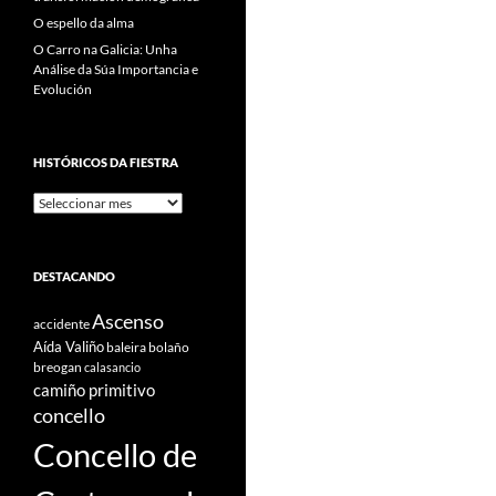
O espello da alma
O Carro na Galicia: Unha
Análise da Súa Importancia e
Evolución
HISTÓRICOS DA FIESTRA
Históricos
Da
Fiestra
DESTACANDO
Ascenso
accidente
Aída Valiño
baleira
bolaño
breogan
calasancio
camiño primitivo
concello
Concello de