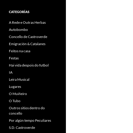
CATEGORÍAS
A Rede e Outras Herbas
Autobombo
Concello de Castroverde
Emigración & Catalanes
Feitos na casa
Festas
Hai vida despois do futbol
IA
Leira Musical
Lugares
O Muiñeiro
O Tubo
Outros sitios dentro do
concello
Por algún tempo Peculiares
S.D. Castroverde