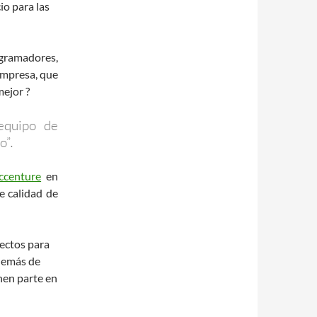
io para las
ogramadores,
empresa, que
mejor ?
equipo de
o”
.
ccenture
en
e calidad de
yectos para
demás de
nen parte en