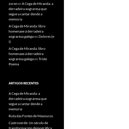
zorse
en
A Cega de Miranda: a
derradeira xograresa que
segue a cantar dende a
memoria
A Cega de Miranda: libro
homenaxe á derradeira
xograresa galega
en
Dolores (e
I)
A Cega de Miranda: libro
homenaxe á derradeira
xograresa galega
en
Triste
Poema
ARTIGOS RECENTES
A Cega de Miranda: a
derradeira xograresa que
segue a cantar dende a
memoria
Ruta das Fontes de Masoucos
Castroverde: Un século de
transformación demográfica