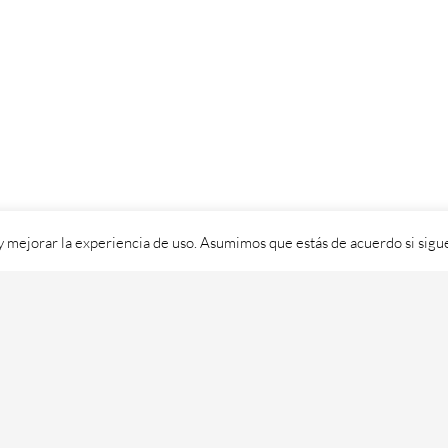
 y mejorar la experiencia de uso. Asumimos que estás de acuerdo si sig
ixital SL - 2026. Visítanos en
https://cafedixital.com
ou ponte en 