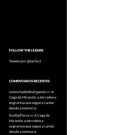
FOLLOW THE LEADER
Tweets por @tacho3
COMENTARIOS RECENTES
online basketball games
en
A
Cega de Miranda: a derradeira
xograresa que segue a cantar
dende a memoria
football bros
en
A Cega de
Miranda: a derradeira
xograresa que segue a cantar
dende a memoria