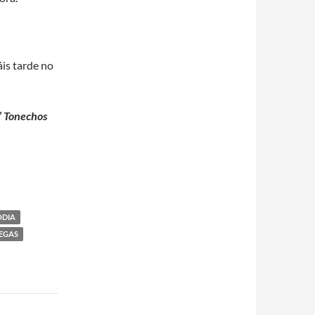
áis tarde no
”
Tonechos
ODIA
EGAS