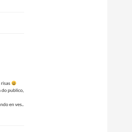
 risas
 do publico,
ando en ves..