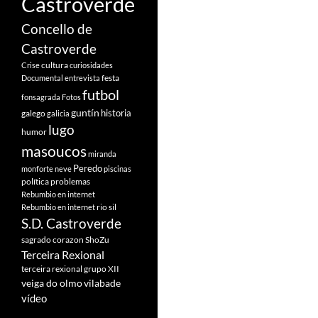
Castroverde
Concello de
Castroverde
cultura
Crise
curiosidades
festa
Documental
entrevista
futbol
fonsagrada
Fotos
guntín
historia
galego
galicia
lugo
humor
masoucos
miranda
Peredo
monforte
neve
piscinas
política
problemas
Rebumbio en internet
rio sil
Rebumbio en internet
S.D. Castroverde
sagrado corazon
ShoZu
Terceira Rexional
terceira rexional grupo XII
veiga do olmo
vilabade
vídeo