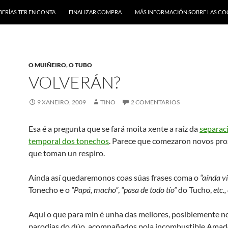
BERÍAS TER EN CONTA
FINALIZAR COMPRA
MÁS INFORMACIÓN SOBRE LAS CO
O MUIÑEIRO
,
O TUBO
VOLVERÁN?
9 XANEIRO, 2009
TINO
2 COMENTARIOS
Esa é a pregunta que se fará moita xente a raíz da
separac
temporal dos tonechos
. Parece que comezaron novos pro
que toman un respiro.
Aínda así quedaremonos coas súas frases coma
o
“aínda v
Tonecho e o
“Papá, macho”
,
“pasa de todo tío”
do Tucho,
etc.,
Aquí o que para min é unha das mellores, posiblemente no
parodias do dúo, acompañados pola incombustible Amad