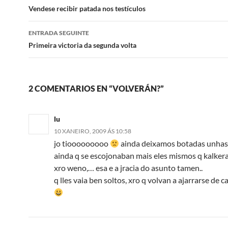
de
Vendese recibir patada nos testículos
artigos
ENTRADA SEGUINTE
Primeira victoria da segunda volta
2 COMENTARIOS EN “VOLVERÁN?”
lu
10 XANEIRO, 2009 ÁS 10:58
jo tiooooooooo
ainda deixamos botadas unhas
ainda q se escojonaban mais eles mismos q kalkera
xro weno,… esa e a jracia do asunto tamen..
q lles vaia ben soltos, xro q volvan a ajarrarse de c