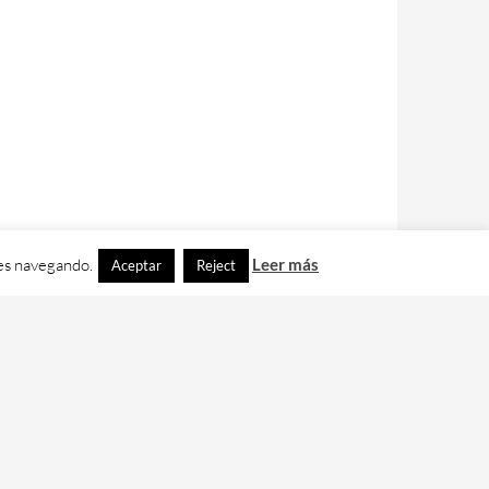
ues navegando.
Leer más
Aceptar
Reject
contacto con nos en
info@cafedixital.com
.