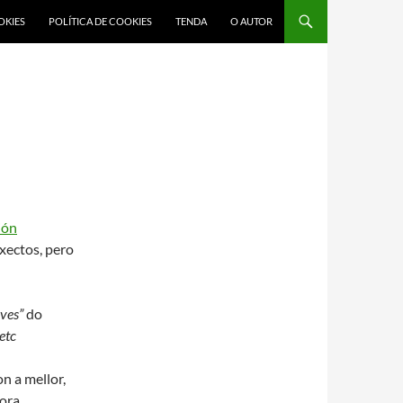
OKIES
POLÍTICA DE COOKIES
TENDA
O AUTOR
ión
xectos, pero
ives”
do
 etc
n a mellor,
ora.