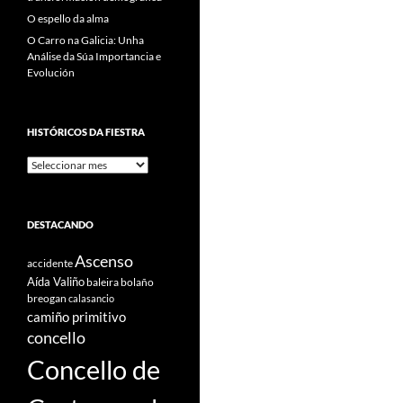
O espello da alma
O Carro na Galicia: Unha
Análise da Súa Importancia e
Evolución
HISTÓRICOS DA FIESTRA
Históricos
Da
Fiestra
DESTACANDO
Ascenso
accidente
Aída Valiño
baleira
bolaño
breogan
calasancio
camiño primitivo
concello
Concello de