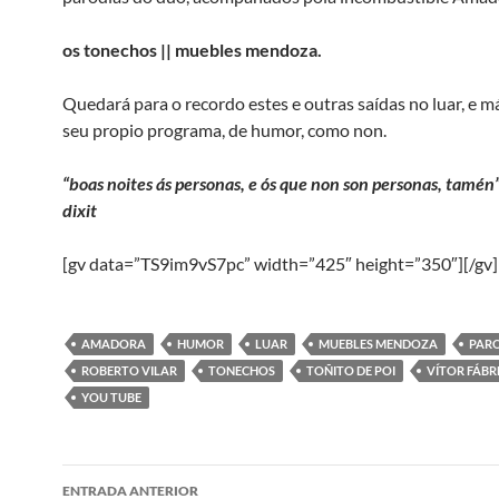
os tonechos || muebles mendoza.
Quedará para o recordo estes e outras saídas no luar, e m
seu propio programa, de humor, como non.
“boas noites ás personas, e ós que non son personas, tamén
dixit
[gv data=”TS9im9vS7pc” width=”425″ height=”350″][/gv]
AMADORA
HUMOR
LUAR
MUEBLES MENDOZA
PAR
ROBERTO VILAR
TONECHOS
TOÑITO DE POI
VÍTOR FÁBR
YOU TUBE
Navegación
ENTRADA ANTERIOR