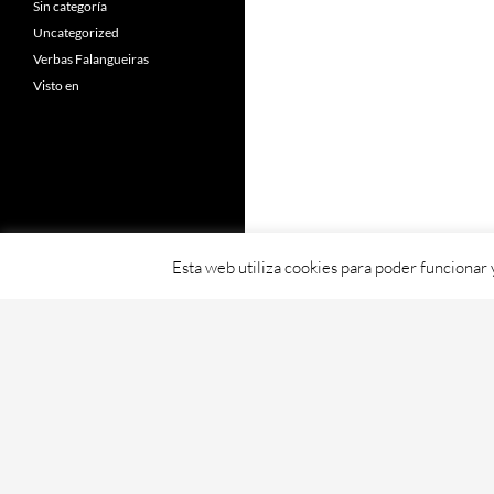
Sin categoría
Uncategorized
Verbas Falangueiras
Visto en
Esta web utiliza cookies para poder funcionar
Fornecido con orgullo por WordPress
Web creada, aloxada e mantida por Café D