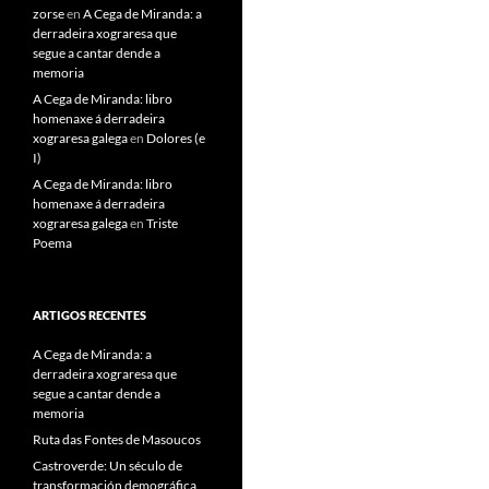
zorse
en
A Cega de Miranda: a
derradeira xograresa que
segue a cantar dende a
memoria
A Cega de Miranda: libro
homenaxe á derradeira
xograresa galega
en
Dolores (e
I)
A Cega de Miranda: libro
homenaxe á derradeira
xograresa galega
en
Triste
Poema
ARTIGOS RECENTES
A Cega de Miranda: a
derradeira xograresa que
segue a cantar dende a
memoria
Ruta das Fontes de Masoucos
Castroverde: Un século de
transformación demográfica