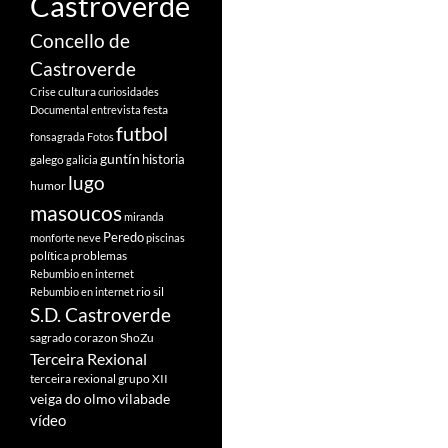
Castroverde
Concello de
Castroverde
cultura
Crise
curiosidades
festa
Documental
entrevista
futbol
fonsagrada
Fotos
guntín
historia
galego
galicia
lugo
humor
masoucos
miranda
Peredo
monforte
neve
piscinas
política
problemas
Rebumbio en internet
rio sil
Rebumbio en internet
S.D. Castroverde
sagrado corazon
ShoZu
Terceira Rexional
terceira rexional grupo XII
veiga do olmo
vilabade
vídeo