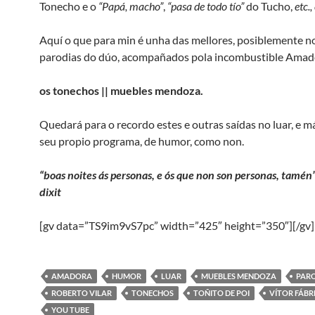
Tonecho e o
“Papá, macho”
,
“pasa de todo tío”
do Tucho,
etc.,
Aquí o que para min é unha das mellores, posiblemente no
parodias do dúo, acompañados pola incombustible Amad
os tonechos || muebles mendoza.
Quedará para o recordo estes e outras saídas no luar, e m
seu propio programa, de humor, como non.
“boas noites ás personas, e ós que non son personas, tamén
dixit
[gv data=”TS9im9vS7pc” width=”425″ height=”350″][/gv]
AMADORA
HUMOR
LUAR
MUEBLES MENDOZA
PAR
ROBERTO VILAR
TONECHOS
TOÑITO DE POI
VÍTOR FÁBR
YOU TUBE