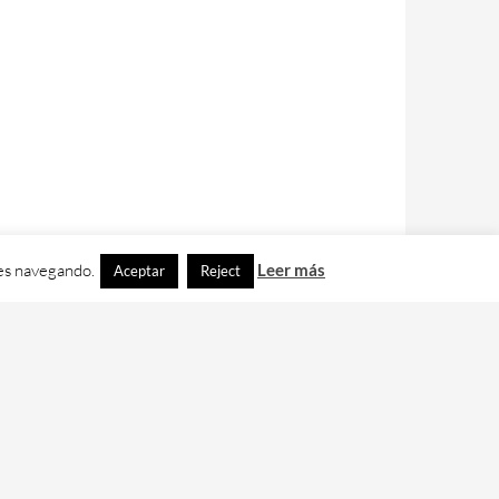
ues navegando.
Leer más
Aceptar
Reject
contacto con nos en
info@cafedixital.com
.