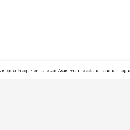
 y mejorar la experiencia de uso. Asumimos que estás de acuerdo si sig
ixital SL - 2026. Visítanos en
https://cafedixital.com
ou ponte en 