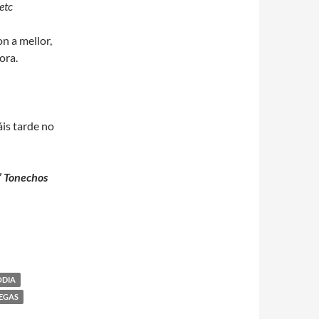
 etc
n a mellor,
ora.
áis tarde no
”
Tonechos
ODIA
EGAS