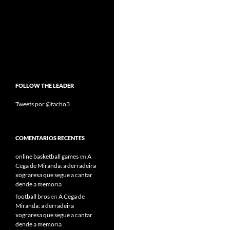
FOLLOW THE LEADER
Tweets por @tacho3
COMENTARIOS RECENTES
online basketball games
en
A
Cega de Miranda: a derradeira
xograresa que segue a cantar
dende a memoria
football bros
en
A Cega de
Miranda: a derradeira
xograresa que segue a cantar
dende a memoria