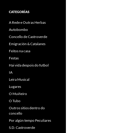
CATEGORÍAS
A Rede e Outras Herbas
Autobombo
Concello de Castroverde
Emigración & Catalanes
Feitos na casa
Festas
Hai vida despois do futbol
IA
Leira Musical
Lugares
O Muiñeiro
O Tubo
Outros sitios dentro do
concello
Por algún tempo Peculiares
S.D. Castroverde