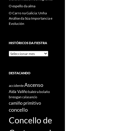
O espello da alma
O Carro na Galicia: Unha
Análise da Súa Importancia e
Evolución
HISTÓRICOS DA FIESTRA
Históricos
Da
Fiestra
DESTACANDO
Ascenso
accidente
Aída Valiño
baleira
bolaño
breogan
calasancio
camiño primitivo
concello
Concello de