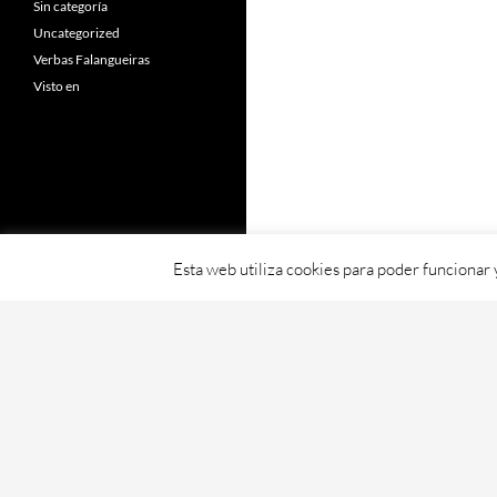
Sin categoría
Uncategorized
Verbas Falangueiras
Visto en
Esta web utiliza cookies para poder funcionar
Fornecido con orgullo por WordPress
Web creada, aloxada e mantida por Café D