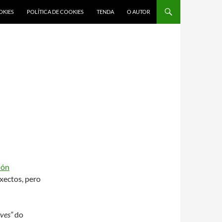
OKIES
POLÍTICA DE COOKIES
TENDA
O AUTOR
ión
xectos, pero
ives”
do