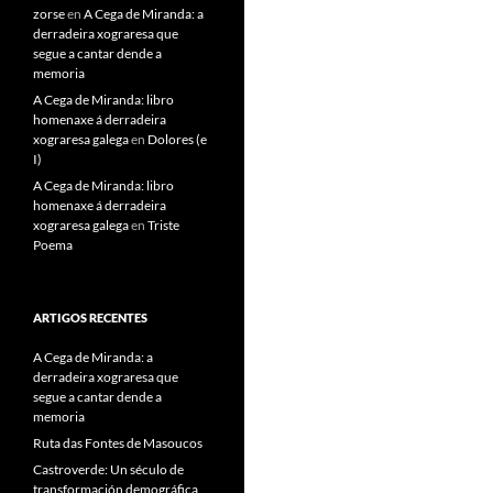
zorse
en
A Cega de Miranda: a
derradeira xograresa que
segue a cantar dende a
memoria
A Cega de Miranda: libro
homenaxe á derradeira
xograresa galega
en
Dolores (e
I)
A Cega de Miranda: libro
homenaxe á derradeira
xograresa galega
en
Triste
Poema
ARTIGOS RECENTES
A Cega de Miranda: a
derradeira xograresa que
segue a cantar dende a
memoria
Ruta das Fontes de Masoucos
Castroverde: Un século de
transformación demográfica