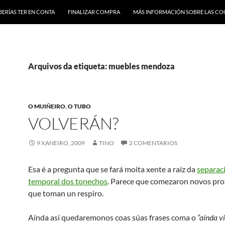
BERÍAS TER EN CONTA
FINALIZAR COMPRA
MÁS INFORMACIÓN SOBRE LAS CO
Arquivos da etiqueta: muebles mendoza
O MUIÑEIRO
,
O TUBO
VOLVERÁN?
9 XANEIRO, 2009
TINO
2 COMENTARIOS
Esa é a pregunta que se fará moita xente a raíz da
separac
temporal dos tonechos
. Parece que comezaron novos pro
que toman un respiro.
Aínda así quedaremonos coas súas frases coma
o
“aínda v