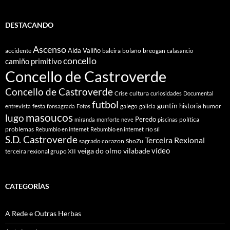
Fiestra
DESTACANDO
Ascenso
Aída Valiño
accidente
baleira
bolaño
breogan
calasancio
concello
camiño primitivo
Concello de Castroverde
Concello de Castroverde
cultura
Crise
curiosidades
Documental
futbol
guntín
historia
festa
galego
humor
entrevista
fonsagrada
Fotos
galicia
masoucos
lugo
Peredo
política
miranda
monforte
neve
piscinas
problemas
rio sil
Rebumbio en internet
Rebumbio en internet
S.D. Castroverde
Terceira Rexional
sagrado corazon
ShoZu
vídeo
veiga do olmo
vilabade
terceira rexional grupo XII
CATEGORÍAS
A Rede e Outras Herbas