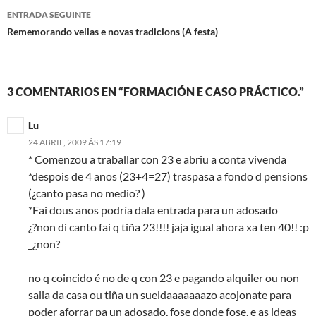
artigos
ENTRADA SEGUINTE
Rememorando vellas e novas tradicions (A festa)
3 COMENTARIOS EN “FORMACIÓN E CASO PRÁCTICO.”
Lu
24 ABRIL, 2009 ÁS 17:19
* Comenzou a traballar con 23 e abriu a conta vivenda
*despois de 4 anos (23+4=27) traspasa a fondo d pensions
(¿canto pasa no medio? )
*Fai dous anos podría dala entrada para un adosado
¿?non di canto fai q tiña 23!!!! jaja igual ahora xa ten 40!! :p
_¿non?
no q coincido é no de q con 23 e pagando alquiler ou non
salia da casa ou tiña un sueldaaaaaaazo acojonate para
poder aforrar pa un adosado, fose donde fose, e as ideas