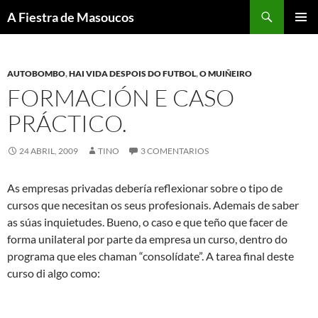
Saltar
Buscar
A Fiestra de Masoucos
ao
MENÚ
contido
PRINCI
AUTOBOMBO
,
HAI VIDA DESPOIS DO FUTBOL
,
O MUIÑEIRO
FORMACIÓN E CASO
PRÁCTICO.
24 ABRIL, 2009
TINO
3 COMENTARIOS
As empresas privadas debería reflexionar sobre o tipo de
cursos que necesitan os seus profesionais. Ademais de saber
as súas inquietudes. Bueno, o caso e que teño que facer de
forma unilateral por parte da empresa un curso, dentro do
programa que eles chaman “consolídate”. A tarea final deste
curso di algo como: