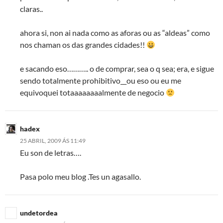
claras..
ahora si, non ai nada como as aforas ou as “aldeas” como
nos chaman os das grandes cidades!!
e sacando eso……….. o de comprar, sea o q sea; era, e sigue
sendo totalmente prohibitivo__ou eso ou eu me
equivoquei totaaaaaaaalmente de negocio
hadex
25 ABRIL, 2009 ÁS 11:49
Eu son de letras….
Pasa polo meu blog .Tes un agasallo.
undetordea