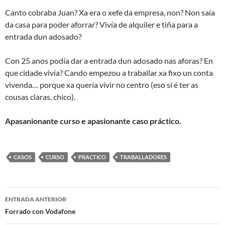
Canto cobraba Juan? Xa era o xefe da empresa, non? Non saía
da casa para poder aforrar? Vivía de alquiler e tiña para a
entrada dun adosado?
Con 25 anos podía dar a entrada dun adosado nas aforas? En
que cidade vivía?
Cando empezou a traballar xa fixo un conta
vivenda… porque xa quería vivir no centro (eso si é ter as
cousas claras, chico).
Apasanionante curso e apasionante caso práctico.
CASOS
CURSO
PRACTICO
TRABALLADORES
Navegación
ENTRADA ANTERIOR
de
Forrado con Vodafone