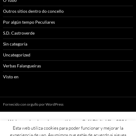
O Tubo
Outros sitios dentro do concello
Por algún tempo Peculiares
S.D. Castroverde
Sin categoría
Uncategorized
Verbas Falangueiras
Visto en
Fornecido con orgullo por WordPress
Web creada, aloxada e mantida por Café Dixital SL - 2026.
Esta web utiliza cookies para poder funcionar y mejorar la
Visítanos en
https://cafedixital.com
ou ponte en contacto con
experiencia de uso. Asumimos que estás de acuerdo si sigues
nos en
info@cafedixital.com
.