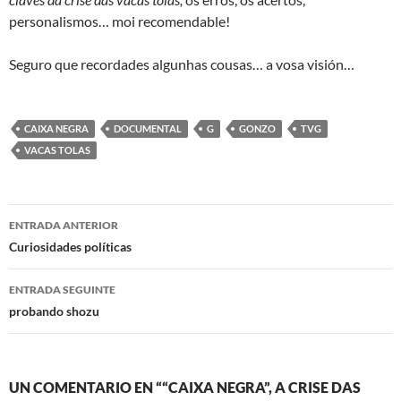
personalismos… moi recomendable!
Seguro que recordades algunhas cousas… a vosa visión…
CAIXA NEGRA
DOCUMENTAL
G
GONZO
TVG
VACAS TOLAS
Navegación
ENTRADA ANTERIOR
de
Curiosidades políticas
artigos
ENTRADA SEGUINTE
probando shozu
UN COMENTARIO EN ““CAIXA NEGRA”, A CRISE DAS