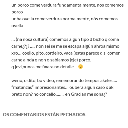
un porco come verdura fundamentalmente, nos comemos
porco
unha ovella come verdura normalmente, nós comemos
ovella
… (na nosa cultura) comemos algun tipo d bicho q coma
carne¿?¿? ….. non sei se me se escapa algún ahroa mismo
xro… coello, pito, cordeiro, vaca (estas parece q si comen
carne ainda q non o sabiamos jeje) porco,
q jevi,nunca me fixara no detalle…
weno, o dito, bo video, rememorando tempos akeles….
“matanzas” impresionantes… oubera algun caso x aki
preto non? no concello…….. en Gracian me sona¿?
OS COMENTARIOS ESTÁN PECHADOS.