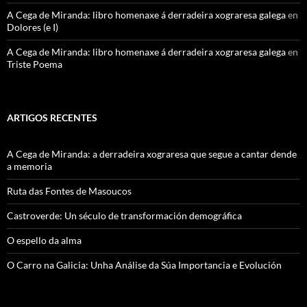
A Cega de Miranda: libro homenaxe á derradeira xograresa galega
en
Dolores (e I)
A Cega de Miranda: libro homenaxe á derradeira xograresa galega
en
Triste Poema
ARTIGOS RECENTES
A Cega de Miranda: a derradeira xograresa que segue a cantar dende
a memoria
Ruta das Fontes de Masoucos
Castroverde: Un século de transformación demográfica
O espello da alma
O Carro na Galicia: Unha Análise da Súa Importancia e Evolución