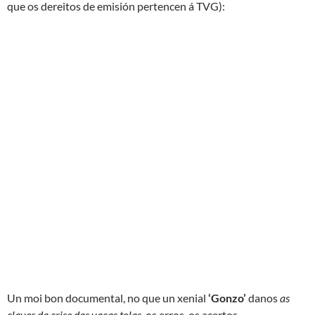
que os dereitos de emisión pertencen á TVG):
Un moi bon documental, no que un xenial
‘Gonzo’
danos
as
claves da crise das vacas tolas,
os erros, os acertos,