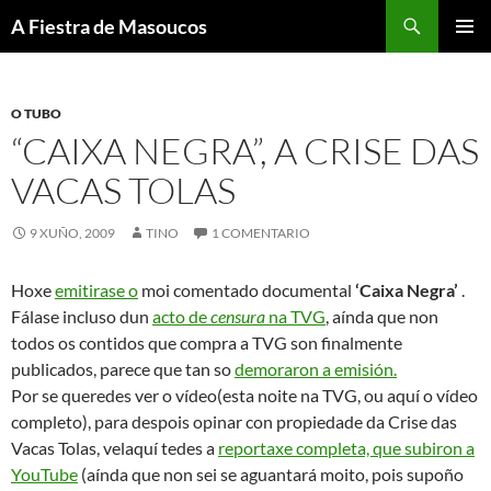
Saltar
Buscar
A Fiestra de Masoucos
ao
MENÚ
contido
PRINCI
O TUBO
“CAIXA NEGRA”, A CRISE DAS
VACAS TOLAS
9 XUÑO, 2009
TINO
1 COMENTARIO
Hoxe
emitirase o
moi comentado documental
‘Caixa Negra’
.
Fálase incluso dun
acto de
censura
na TVG
, aínda que non
todos os contidos que compra a TVG son finalmente
publicados, parece que tan so
demoraron a emisión.
Por se queredes ver o vídeo(esta noite na TVG, ou aquí o vídeo
completo), para despois opinar con propiedade da Crise das
Vacas Tolas, velaquí tedes a
reportaxe completa, que subiron a
YouTube
(aínda que non sei se aguantará moito, pois supoño