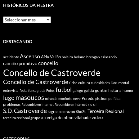
HISTÓRICOS DA FIESTRA
Históricos
Da
Fiestra
DESTACANDO
Ascenso
Aída Valiño
accidente
baleira
bolaño
breogan
calasancio
concello
camiño primitivo
Concello de Castroverde
Concello de Castroverde
cultura
Crise
curiosidades
Documental
futbol
guntín
historia
festa
galego
humor
entrevista
fonsagrada
Fotos
galicia
masoucos
lugo
Peredo
política
miranda
monforte
neve
piscinas
problemas
rio sil
Rebumbio en internet
Rebumbio en internet
S.D. Castroverde
Terceira Rexional
sagrado corazon
ShoZu
vídeo
veiga do olmo
vilabade
terceira rexional grupo XII
CATEGORÍAS