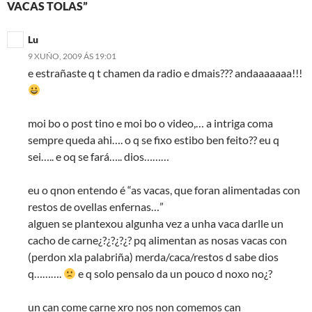
VACAS TOLAS”
Lu
9 XUÑO, 2009 ÁS 19:01
e estrañaste q t chamen da radio e dmais??? andaaaaaaa!!!
moi bo o post tino e moi bo o video,… a intriga coma
sempre queda ahi…. o q se fixo estibo ben feito?? eu q
sei….. e oq se fará….. dios………
eu o qnon entendo é “as vacas, que foran alimentadas con
restos de ovellas enfernas…”
alguen se plantexou algunha vez a unha vaca darlle un
cacho de carne¿?¿?¿?¿? pq alimentan as nosas vacas con
(perdon xla palabriña) merda/caca/restos d sabe dios
q……….
e q solo pensalo da un pouco d noxo no¿?
un can come carne xro nos non comemos can