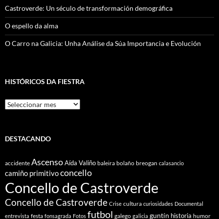
Castroverde: Un século de transformación demográfica
O espello da alma
O Carro na Galicia: Unha Análise da Súa Importancia e Evolución
HISTÓRICOS DA FIESTRA
Históricos
Da
Fiestra
DESTACANDO
Ascenso
Aída Valiño
accidente
baleira
bolaño
breogan
calasancio
concello
camiño primitivo
Concello de Castroverde
Concello de Castroverde
cultura
Crise
curiosidades
Documental
futbol
guntín
historia
festa
galego
humor
entrevista
fonsagrada
Fotos
galicia