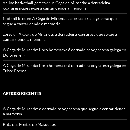
online basketball games
en
A Cega de Miranda: a derradeira
xograresa que segue a cantar dende a memoria
football bros
en
A Cega de Miranda: a derradeira xograresa que
segue a cantar dende a memoria
zorse
en
A Cega de Miranda: a derradeira xograresa que segue a
cantar dende a memoria
A Cega de Miranda: libro homenaxe á derradeira xograresa galega
en
Dolores (e I)
A Cega de Miranda: libro homenaxe á derradeira xograresa galega
en
Triste Poema
ARTIGOS RECENTES
A Cega de Miranda: a derradeira xograresa que segue a cantar dende
a memoria
Ruta das Fontes de Masoucos