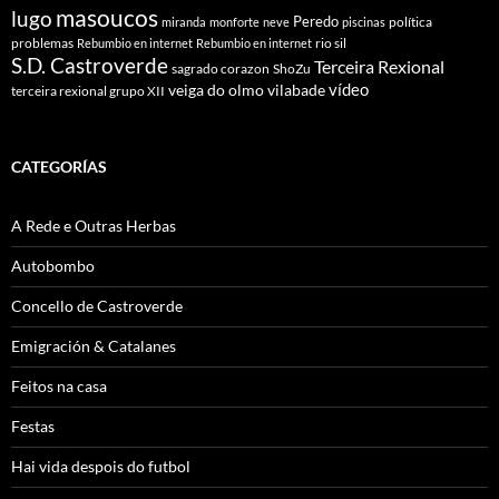
masoucos
lugo
Peredo
política
miranda
monforte
neve
piscinas
problemas
rio sil
Rebumbio en internet
Rebumbio en internet
S.D. Castroverde
Terceira Rexional
sagrado corazon
ShoZu
vídeo
veiga do olmo
vilabade
terceira rexional grupo XII
CATEGORÍAS
A Rede e Outras Herbas
Autobombo
Concello de Castroverde
Emigración & Catalanes
Feitos na casa
Festas
Hai vida despois do futbol