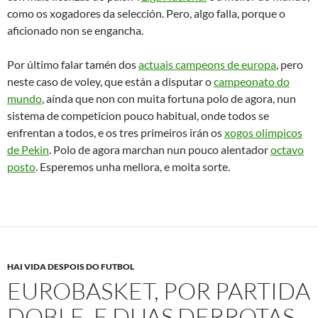
moveu o banquiño, para non pasar apuros físicos logo do
desgaste na semifinal, fronte os gregos. O final do primeiro
cuarto, con canasta de carlos cabezas, 22 – 11.
Xa no segundo cuarto, con máis
problemas para anotar nesta fase do encontro na que os
homes adestrados por David Blatt apertaron en defensa e
Kirilenko empezou a mostrar as garras e os rusos foron
limando aos poucos a diferenza para achegarse moito no
marcador ao intermedio (34-31).
As canastras de tres puntos
arranxaban a baixa porcentaxe dos anfitrións nos tiros de
dous pero Rusia mantíñase o ladiño no marcador. A terceira
falta de Kirilenko obrigou a Blatt a sentar no banco ao xogador
de
Utah Jazz
nos últimos minutos dun terceiro cuarto no que
España tampouco puido marcharse no electrónico (49-46).