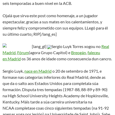
seis temporadas a buen nivel en la ACB.
Ojalá que sirva este post como homenaje, a un jugador
espectacular, gracias a sus mates en los calentamientos, y
siempre feliz y comprometido con sus equipos. LLegó para él
su último cuarto¡ RIP[/lang_es]
[lang_gl]
Sergio Luyk Torres xogou no
Real
Madrid
,
Fórum
(agora Grupo Capitol) e
Breogán
,
faleceu
en Madrid
os 36 anos de idade como consecuencia dun cancro.
Sergio Luyk,
nace en Madrid
o 20 de setembro de 1971, e
formase nas categorías inferiores do Real Madrid, dende as
que da o salto aos Estados Unidos para completala súa
formación. Disputa tres tempadas (1987-88, 88-89 y 89-90)
na High School University Heights Academy de Hopkinsville,
Kentucky. Máis tarde a súa carreira universitaria na
NCAA completase coas cinco siguientes tempadas (na 91-92
apenas xoga por lesión) na Universidade de Saint John’s. Sabe,