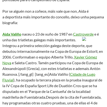
Por se alguén non a coñece, máis vale que non, Aída é
a deportista máis importante do concello, deixo unha pequena
biografía:
Aida Valiño
naceu o 23 de xuño de 1987 en
Castroverde
e é
unha das triatletas galegas máis importantes.
Integrou a primeira selección galega deste deporte, que
debutou internacionalmente na Copa de Europa de Estoril, en
2006. Conformaban o equipo Alberte Trillo,
Xavier Gómez
Noya
e Saleta Castro. Tamén participou na Copa de Europa de
Alexandrúpoli (Grecia), con estes triatletas e ademais Antón
Ruanova. [/lang_gl]
[lang_es]Aída Valiño (
Cidade de Lugo
Fluvial
), ha ocupado la tercera plaza en la prueba inaugural de
la IV Copa de España Sport Life de Duatlón Cros que se ha
disputado en el ‘Parque de la Cantueña’ de la localidad
madrileña de Fuenlabrada.
Despois de la cita de Fuenlabrada,
hay programadas otras cuatro pruebas, una de ellas el 4 de