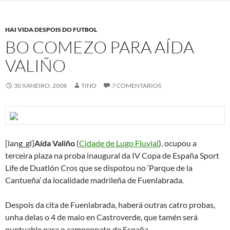
HAI VIDA DESPOIS DO FUTBOL
BO COMEZO PARA AÍDA
VALIÑO
30 XANEIRO, 2008
TINO
7 COMENTARIOS
[lang_gl]
Aída Valiño
(
Cidade de Lugo Fluvial
), ocupou a
terceira plaza na proba inaugural da IV Copa de España Sport
Life de Duatlón Cros que se dispotou no ‘Parque de la
Cantueña’ da localidade madrileña de Fuenlabrada.
Despois da cita de Fuenlabrada, haberá outras catro probas,
unha delas o 4 de maio en Castroverde, que tamén será
puntuable para o campeonato de España.