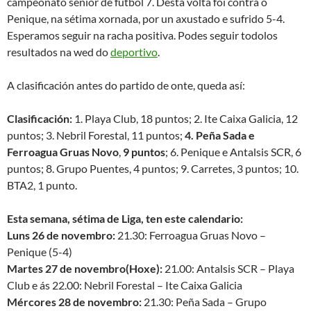
impoñer o ritmo e estilo de xogo que máis lles conviña. Así, xa
no minuto 8, un gol de
marcelo
, xogador do
Azkar Lugo
,
inaugurou o marcador co que puxo en ventaxa o equipo, que
xa non perderían ata o remate.
A pesar do éxito, algo está a acontecer, xa que o partido so se
puido ver polo canal dixital de
tele5
,
tele 5 sport
, ou por
eurosport
, a pesar de que é un dos deportes máis praticados e
con máis licenzas do país. A
Liga Nacional
é a mellor do mundo,
como os xogadores da selección. Pero, algo falla, porque o
aficionado non se engancha.
Por último falar tamén dos
actuais campeons de europa
, pero
neste caso de voley, que están a disputar o
campeonato do
mundo
, aínda que non con muita fortuna polo de agora, nun
sistema de competicion pouco habitual, onde todos se
enfrentan a todos, e os tres primeiros irán os
xogos olímpicos
de Pekin
. Polo de agora marchan nun pouco alentador
octavo
posto
. Esperemos unha mellora, e moita sorte.