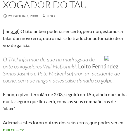
XOGADOR DO TAU
29 XANEIRO, 2008
TINO
[lang_gl] O titular ben podería ser certo, pero non, estamos a
falar dun novo erro, outro máis, do traductor automátio de a
voz de galicia.
O TAU informou de que na madrugada de
onte os xogadores Will McDonald,
Loito Fernández
,
Simas Jasaitis e Pete Mickeal sufriron un accidente de
coche, sen que ningún deles saíse danado co golpe.
E non, o pivot ferrolán de 2’03, seguirá no TAu, aínda que unha
multa seguro que lle caerá, coma os seus compañeiros de
‘viaxe’.
Ademais estes foron outros dos seús erros, que podes ver en
marcus.es
: