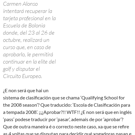
‘Qualifying School for the 2008 season’? Que traducido: ‘Escola
de Clasificación para a tempada 2008’. ¡¡¿Aprobar?!! WTF!! ¿E
non será que en inglés ‘pass’ podese traducir por ‘pasar’,
ademais de por ‘aprobar’? Que de outra maneira é o correcto
neste caso, xa que se refire as 4 voltas que se disputan para
decidir qué xogadoras pasan e cales non¡¡¡
[/lang_gl]
[lang_es]El titular podría ser cierto, pero no, estamos
hablando de un nuevo error, otro más, del traductor automátio
de La voz de galicia.
O TAU informou de que na madrugada de onte os
xogadores Will McDonald,
Loito Fernández
, Simas
Jasaitis e Pete Mickeal sufriron un accidente de coche,
sen que ningún deles saísen danado co golpe.