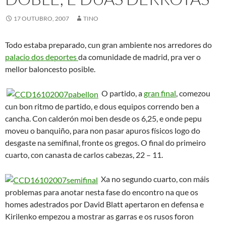
O veterano Zakhar
Pashutin puxo o silencio no Palacio cun triple que empataba o
partido no comezo do último cuarto. Holden anotaba a
continuación para dar aos rusos a súa primeira vantaxe na final
(49-51). De novo Jorge Garbajosa apareceu desde 6,25 para
arranxar as cousas e espertar á afección. O partido entrou nun
longo soño do que non sairía ata cinco minutos para o final
cunha canastra máis tiro adicional de Pau Gasol. O de San Boi
non estaba acertado desde a liña de tiros libres e isto impedía
que España abrise brecha no electrónico ante o desacerto
ruso. Todos os balóns eran para o xogador de Memphis
Grizzlies que sacaba tallada das catro faltas de Kirilenko e da
incapacidade dos homes altos de Rusia para frearlo. Pero os
tres puntos de vantaxe a un minuto para o final puñan o
partido no fío. Unha canastra de Morgunov deixaba Rusia a un
punto. Un roubo de balón de Holden e a posterior canastra
convertida por el mesmo a dous segundos para o final puxeron
o definitivo 59-60. Aínda tivo Un tiro final de Gasol sobre o
tempo cumplido foi cuspido polo aro negando a posibilidade