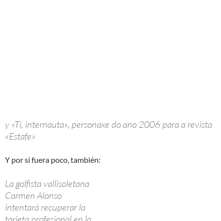
¿Y no será que hay un sistema de clasificaciones que se chama
‘Qualifying School for the 2008 season’? Que traducido:
‘Escuela de Clasificación para la temporada 2008’.
¡¡¿Aprobar?!! WTF!! ¿No será que el término inglés ‘pass’ se
puede traducir por ‘pasar’, además de ‘aprobar’? Que es lo
correcto en este caso, ya que se refiere a las 4 vueltas que se
disputan para decidir qué jugadoras pasan y cuales no.
[/lang_es]
A VOZ DE GALICIA
LUCHO FERNANDEZ
TRADUCTOR AUTOMATICO
HAI VIDA DESPOIS DO FUTBOL
É POSIBLE UN OBRADOIRO