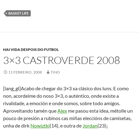
BASKET LIFE
HAI VIDA DESPOIS DO FUTBOL
3×3 CASTROVERDE 2008
11 FEBREIRO, 2008
TINO
[lang_gl]Acabo de chegar do 3×3 xa clásico dos luns. E como
non, acordeime do noso 3×3, o auténtico, onde existe a
rivalidade, a emoción e onde somos, sobre todo amigos.
Aproveitando tamén que
Alex
me pasou esta idea, métolle un
pouco de presión a rubinos cas miñas eleccións de camisetas,
unha de dirk
Nowiztki
(14), e outra de
Jordan
(23)¡