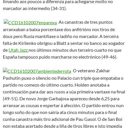
de proclamarse campiona de Europa na súa sexta final
europea.
ESPAÑA 59 – RUSIA 60
ESPAÑA
, 59 (22-12-15-10): Pau Gasol (14), Rudy Fernández
(5), José Manuel Calderón (15), Felipe Reyes (5), Carlos
Jiménez (5) cinco inicial- Carlos Cabezas (2), Juan Carlos
Navarro (1), Sergio Rodríguez (0), Berni Rodríguez (0), Marc
Gasol (5), Alex Mumbrú (0) e Jorge Garbajosa (8).
RUSIA
, 60 (11-20-15-14): Holden (8), Kirilenko (17),