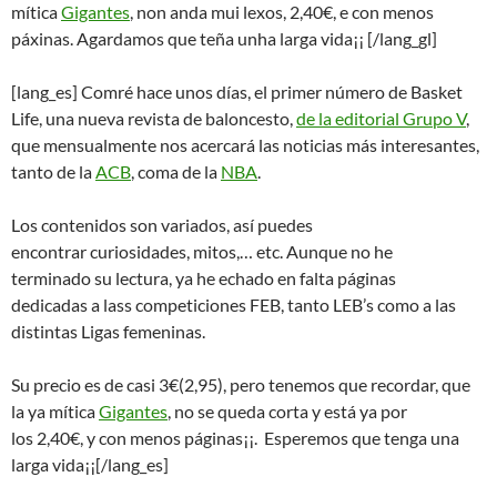
mítica
Gigantes
, non anda mui lexos, 2,40€, e con menos
páxinas. Agardamos que teña unha larga vida¡¡ [/lang_gl]
[lang_es] Comré hace unos días, el primer número de Basket
Life, una nueva revista de baloncesto,
de la editorial Grupo V
,
que mensualmente nos acercará las noticias más interesantes,
tanto de la
ACB
, coma de la
NBA
.
Los contenidos son variados, así puedes
encontrar curiosidades, mitos,… etc. Aunque no he
terminado su lectura, ya he echado en falta páginas
dedicadas a lass competiciones FEB, tanto LEB’s como a las
distintas Ligas femeninas.
Su precio es de casi 3€(2,95), pero tenemos que recordar, que
la ya mítica
Gigantes
, no se queda corta y está ya por
los 2,40€, y con menos páginas¡¡. Esperemos que tenga una
larga vida¡¡[/lang_es]