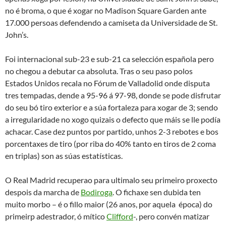
no é broma, o que é xogar no Madison Square Garden ante
17.000 persoas defendendo a camiseta da Universidade de St.
John’s.
Foi internacional sub-23 e sub-21 ca selección española pero
no chegou a debutar ca absoluta. Tras o seu paso polos
Estados Unidos recala no Fórum de Valladolid onde disputa
tres tempadas, dende a 95-96 á 97-98, donde se pode disfrutar
do seu bó tiro exterior e a súa fortaleza para xogar de 3; sendo
a irregularidade no xogo quizais o defecto que máis se lle podía
achacar. Case dez puntos por partido, unhos 2-3 rebotes e bos
porcentaxes de tiro (por riba do 40% tanto en tiros de 2 coma
en triplas) son as súas estatísticas.
O Real Madrid recuperao para ultimalo seu primeiro proxecto
despois da marcha de
Bodiroga
. O fichaxe sen dubida ten
muito morbo – é o fillo maior (26 anos, por aquela época) do
primeirp adestrador, ó mítico
Clifford
-, pero convén matizar