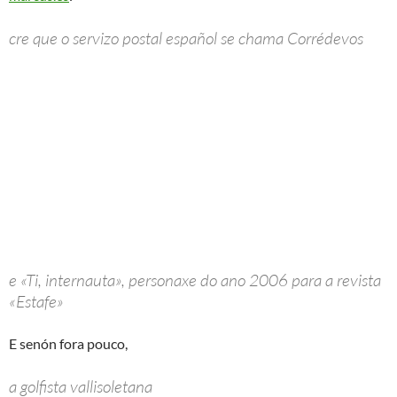
cre que o servizo postal español se chama Corrédevos
e «Ti, internauta», personaxe do ano 2006 para a revista
«Estafe»
E senón fora pouco,
a g
olfista vallisoletana
Carmen Alonso intentará recuperar la tarjeta profesional
en la Escuela de Bolonia donde, del 23 al 26 de octubre,
realizará un curso que, en caso de aprobarlo, le permitirá
continuar en la elite del golf y disputar el Circuito
Europeo.
¿E non será que hai un sistema de clasificación que se chama