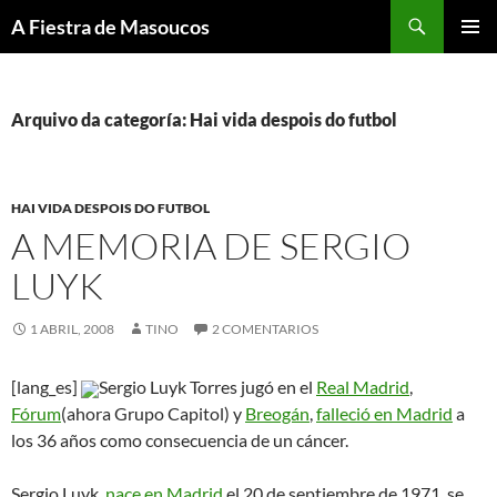
Saltar
Buscar
A Fiestra de Masoucos
ao
MENÚ
contido
PRINCI
Arquivo da categoría: Hai vida despois do futbol
HAI VIDA DESPOIS DO FUTBOL
A MEMORIA DE SERGIO
LUYK
1 ABRIL, 2008
TINO
2 COMENTARIOS
[lang_es]
Sergio Luyk Torres jugó en el
Real Madrid
,
Fórum
(ahora Grupo Capitol) y
Breogán
,
falleció en Madrid
a
los 36 años como consecuencia de un cáncer.
Sergio Luyk,
nace en Madrid
el 20 de septiembre de 1971, se