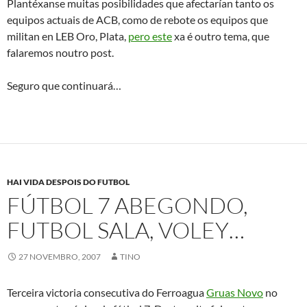
puntos; 8. Grupo Puentes, 4 puntos; 9. Carretes, 3 puntos; 10.
BTA2, 1 punto.
Esta semana, sétima de Liga, ten este calendario:
Luns 26 de novembro:
21.30: Ferroagua Gruas Novo –
Penique (5-4)
Martes 27 de novembro(Hoxe):
21.00: Antalsis SCR – Playa
Club e ás 22.00: Nebril Forestal – Ite Caixa Galicia
Mércores 28 de novembro:
21.30: Peña Sada – Grupo
Puentes
Xoves 29 de novembro:
21.30: BTA2 – Carretes
Por outra banda agora toca dar os parabens o futbol sala xa
que son
tetracampeons
de europa, o pasar por riba de
Italia
por (1-3), que foi incapaz de superala defensa diseñada por
Xosé Venancio López
, adestrador do
Autos Lobelle
, e tamén
seleccionador.
Os campeons de Europa e do Mundo non dudaron en