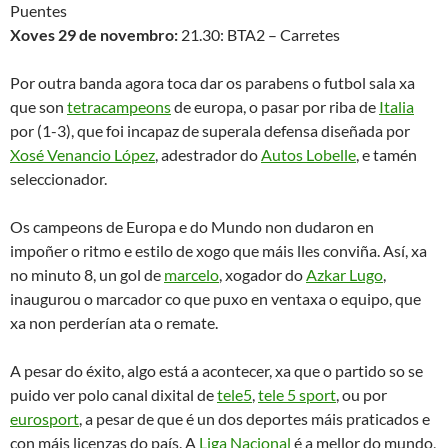
HAI VIDA DESPOIS DO FUTBOL
EUROBASKET, POR PARTIDA
DOBLE, E DUAS DERROTAS
17 OUTUBRO, 2007
TINO
Todo estaba preparado, cun gran ambiente nos arredores do
palacio dos deportes
da comunidade de madrid, pra ver o
mellor baloncesto posible.
O partido, a
gran final
, comezou
cun bon ritmo de partido, e dous equipos correndo ben a
cancha. Con calderón moi ben desde os 6,25, e onde pepu