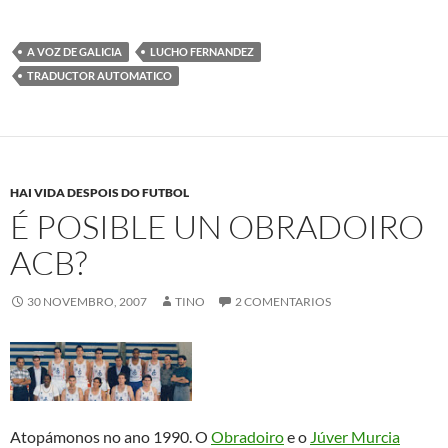
xurdiron outras apostas en
santiago
, como o
Rosalía
, Peleteiro.
Así íbanse acumulando sentenzas que lle eran favorables (
no
2003 atesoraba xa ata 4
). Foi precisamente nese ano 2003 no
que a Sala Novena do Tribunal Superior de Xustiza de Madrid
decidiu que a liga dese ano debería ser paralizada ata que o
Obradoiro non fora reincorporado a mesma. Podería parecer
que era o final, pero non foi así. A ACB, pedíalle que pagara o
canon que lle correspondía no 2003, uns 2,4 millons de €, que
sabían que non poderían pagar, e unha auditoria das súas
contas. Non superou as condicions de acceso, pero seguiu
peleando. O Obradoiro non estaba dacordo. Quería pagar o
canon de 1990: uns 630.000 euros. Por ese motivo, decidiu
plantexar un recurso de casación.
Actualmente o
Obradoiro milita na
Primera División
masculina
Galega. E o
seu nome cambiou