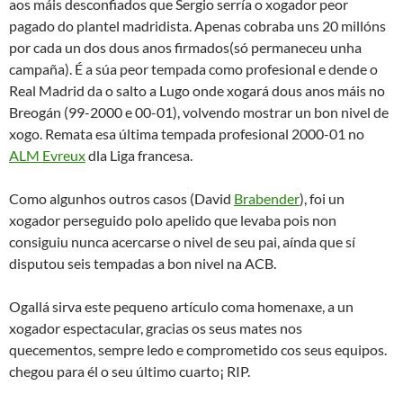
aos máis desconfiados que Sergio serría o xogador peor
pagado do plantel madridista. Apenas cobraba uns 20 millóns
por cada un dos dous anos firmados(só permaneceu unha
campaña). É a súa peor tempada como profesional e dende o
Real Madrid da o salto a Lugo onde xogará dous anos máis no
Breogán (99-2000 e 00-01), volvendo mostrar un bon nivel de
xogo. Remata esa última tempada profesional 2000-01 no
ALM Evreux
dla Liga francesa.
Como algunhos outros casos (David
Brabender
), foi un
xogador perseguido polo apelido que levaba pois non
consiguiu nunca acercarse o nivel de seu pai, aínda que sí
disputou seis tempadas a bon nivel na ACB.
Ogallá sirva este pequeno artículo coma homenaxe, a un
xogador espectacular, gracias os seus mates nos
quecementos, sempre ledo e comprometido cos seus equipos.
chegou para él o seu último cuarto¡ RIP.