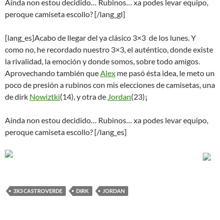
Aínda non estou decidido… Rubinos… xa podes levar equipo,
peroque camiseta escollo? [/lang_gl]
[lang_es]Acabo de llegar del ya clásico 3×3 de los lunes. Y
como no, he recordado nuestro 3×3, el auténtico, donde existe
la rivalidad, la emoción y donde somos, sobre todo amigos.
Aprovechando también que
Alex
me pasó ésta idea, le meto un
poco de presión a rubinos con mis elecciones de camisetas, una
de dirk
Nowiztki
(14), y otra de
Jordan
(23)¡
Aínda non estou decidido… Rubinos… xa podes levar equipo,
peroque camiseta escollo? [/lang_es]
3X3 CASTROVERDE
DIRK
JORDAN