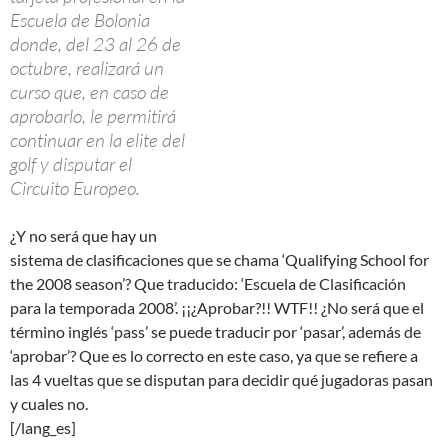
ACB?
30 NOVEMBRO, 2007
TINO
2 COMENTARIOS
Atopámonos no ano 1990. O
Obradoiro
e o
Júver Murcia
xogabanse o ascenso a liga
ACB
. Na pista gañou o Júver
Murcia e sería éste equipo o que subiría de categoría. Sería
unha eliminatoria normal, pero non foi así. O Júver Murcia tiña
nas súas filas a un xugador arxentino, Esteban Pérez Beltrán,
que realmente chamábase Esteban Pérez Spatazza, e xugou
con pasaporte falso. O Obradoiro demostrouno nos tribunais,
pero non conseguiu que a
Federación
atendera a súas
reclamacions.
Pasaron anos, pero o Obradoiro non quixo darse por vencido,
aínda que o proxecto deportivo non era mui alentador, e así