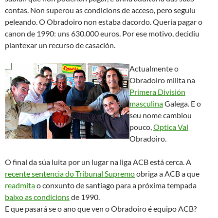
HAI VIDA DESPOIS DO FUTBOL
FÚTBOL 7 ABEGONDO,
FUTBOL SALA, VOLEY…
27 NOVEMBRO, 2007
TINO
Terceira victoria consecutiva do Ferroagua
Gruas Novo
no
campeonato sénior de fútbol 7. Desta volta foi contra o
Penique, na sétima xornada, por un axustado e sufrido 5-4.
Esperamos seguir na racha positiva. Podes seguir todolos
resultados na wed do
deportivo
.
A clasificación antes do partido de onte, queda así:
Clasificación:
1. Playa Club, 18 puntos; 2. Ite Caixa Galicia, 12
puntos; 3. Nebril Forestal, 11 puntos;
4. Peña Sada e
Ferroagua Gruas Novo
,
9 puntos
; 6. Penique e Antalsis SCR, 6