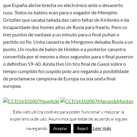
Samoylenko (0), Khryapa (7), Savrasenko (10) cinco inicial-
Morgunov (4), Pashutin (3), Monya (3), Ponkrashov (8) e
Padius (0).
Faltou ben pouco, para a revancha pero finalmente la
Selección Femenina non puido tampouco remontar a desventaxa
ante Rusia e caeu por 68-74 na final do
EuroBasket de Italia
. A
pesar deso, ofreceu unha sensacional imaxen e colgouse unha
medalla de plata que ben pode saber a ouro(non coma a masculina),
xa que supon a cuarta medalla consecutiva da Selección Femenina
nun Europeo (1 plata e 3 bronces), e terá a opción de gañar una
plaza para os Xogos Olímpicos de Pekín no próximo Preolímpico.
Amaya Valdemoro
foi
MVP
do torneo e forma parte do quinteto
Esta web utiliza cookies para poder funcionar y mejorar la
ideal.
experiencia de uso. Asumimos que estás de acuerdo si sigues
navegando.
Leer más
(
Cata pollini
e bety cebrián no
Aceptar
Reject
eurobasket masculino)