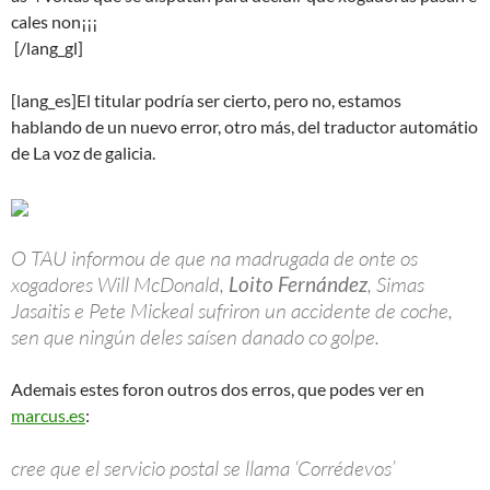
Ademais estes foron outros dos erros, que podes ver en
marcus.es
:
cree que el servicio postal se llama ‘Corrédevos’
y «Ti, internauta», personaxe do ano 2006 para a revista
«Estafe»
Y por si fuera poco, también:
La g
olfista vallisoletana
Carmen Alonso intentará recuperar la tarjeta profesional
en la Escuela de Bolonia donde, del 23 al 26 de octubre,
realizará un curso que, en caso de aprobarlo, le permitirá
continuar en la elite del golf y disputar el Circuito
Europeo.