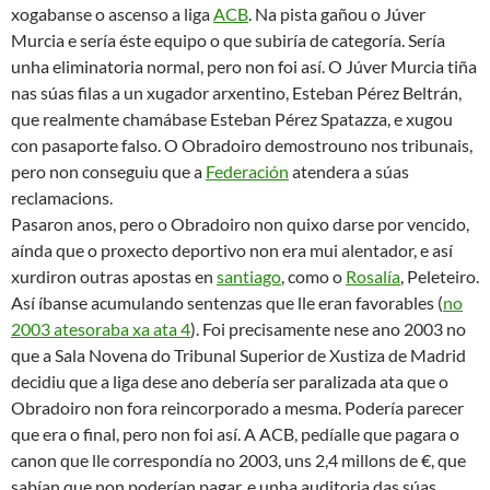
pouco,
Optica Val
Obradoiro.
O final da súa luita por un lugar na liga ACB está cerca. A
recente sentencia do Tribunal Supremo
obriga a ACB a que
readmita
o conxunto de santiago para a próxima tempada
baixo as condicions
de 1990.
E que pasará se o ano que ven o Obradoiro é equipo ACB?
Plantéxanse muitas posibilidades que afectarían tanto os
equipos actuais de ACB, como de rebote os equipos que
militan en LEB Oro, Plata,
pero este
xa é outro tema, que
falaremos noutro post.
Seguro que continuará…