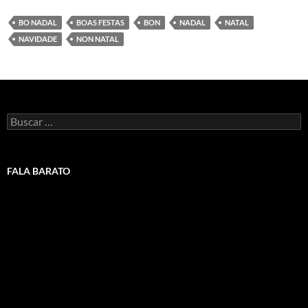
BO NADAL
BOAS FESTAS
BON
NADAL
NATAL
NAVIDADE
NON NATAL
Buscar:
FALA BARATO