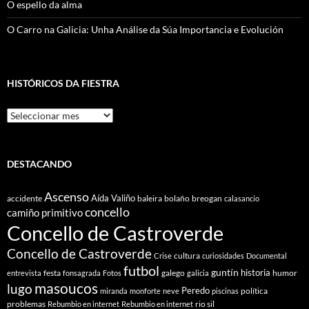
O espello da alma
O Carro na Galicia: Unha Análise da Súa Importancia e Evolución
HISTÓRICOS DA FIESTRA
Históricos
Da
Fiestra
DESTACANDO
Ascenso
Aída Valiño
accidente
baleira
bolaño
breogan
calasancio
concello
camiño primitivo
Concello de Castroverde
Concello de Castroverde
cultura
Crise
curiosidades
Documental
futbol
guntín
historia
festa
galego
humor
entrevista
fonsagrada
Fotos
galicia
masoucos
lugo
Peredo
política
miranda
monforte
neve
piscinas
problemas
rio sil
Rebumbio en internet
Rebumbio en internet