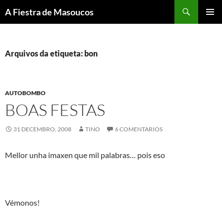
Saltar
Buscar
A Fiestra de Masoucos
ao
MENÚ
contido
PRINCI
Arquivos da etiqueta: bon
AUTOBOMBO
BOAS FESTAS
31 DECEMBRO, 2008
TINO
6 COMENTARIOS
Mellor unha imaxen que mil palabras… pois eso
Vémonos!