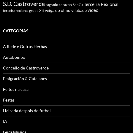
S.D. Castroverde
Terceira Rexional
sagrado corazon
ShoZu
vídeo
veiga do olmo
vilabade
terceira rexional grupo XII
CATEGORÍAS
A Rede e Outras Herbas
Autobombo
Concello de Castroverde
Emigración & Catalanes
Feitos na casa
Festas
Hai vida despois do futbol
IA
Leira Musical