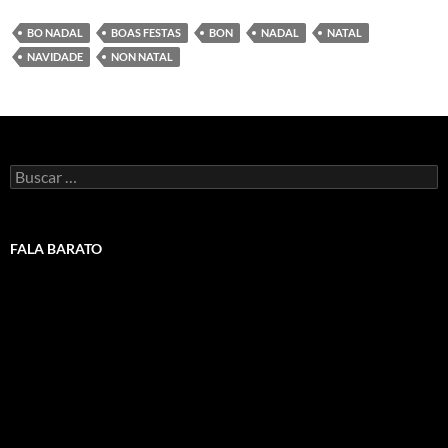
BO NADAL
BOAS FESTAS
BON
NADAL
NATAL
NAVIDADE
NON NATAL
Buscar:
FALA BARATO