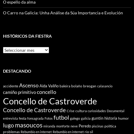
O espello da alma
O Carro na Galicia: Unha Análise da Súa Importancia e Evolución
HISTÓRICOS DA FIESTRA
Históricos
Da
Fiestra
DESTACANDO
Ascenso
Aída Valiño
accidente
baleira
bolaño
breogan
calasancio
concello
camiño primitivo
Concello de Castroverde
Concello de Castroverde
cultura
Crise
curiosidades
Documental
futbol
guntín
historia
festa
galego
humor
entrevista
fonsagrada
Fotos
galicia
masoucos
lugo
Peredo
política
miranda
monforte
neve
piscinas
problemas
rio sil
Rebumbio en internet
Rebumbio en internet