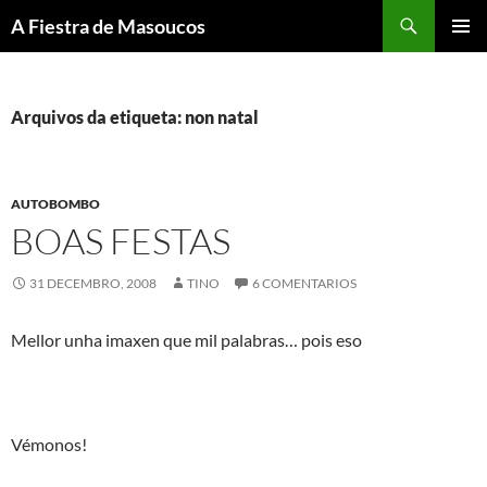
Saltar
Buscar
A Fiestra de Masoucos
ao
MENÚ
contido
PRINCI
Arquivos da etiqueta: non natal
AUTOBOMBO
BOAS FESTAS
31 DECEMBRO, 2008
TINO
6 COMENTARIOS
Mellor unha imaxen que mil palabras… pois eso
Vémonos!