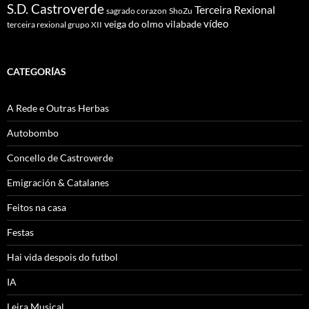
S.D. Castroverde
Terceira Rexional
sagrado corazon
ShoZu
vídeo
veiga do olmo
vilabade
terceira rexional grupo XII
CATEGORÍAS
A Rede e Outras Herbas
Autobombo
Concello de Castroverde
Emigración & Catalanes
Feitos na casa
Festas
Hai vida despois do futbol
IA
Leira Musical