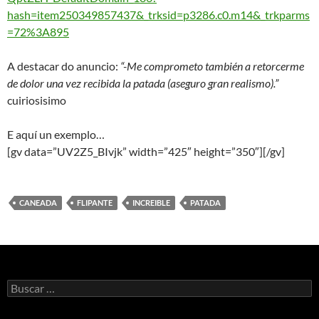
hash=item250349857437&_trksid=p3286.c0.m14&_trkparms
=72%3A895
A destacar do anuncio:
“-Me comprometo también a retorcerme
de dolor una vez recibida la patada (aseguro gran realismo).”
cuiriosisimo
E aquí un exemplo…
[gv data=”UV2Z5_BIvjk” width=”425″ height=”350″][/gv]
CANEADA
FLIPANTE
INCREIBLE
PATADA
Buscar: