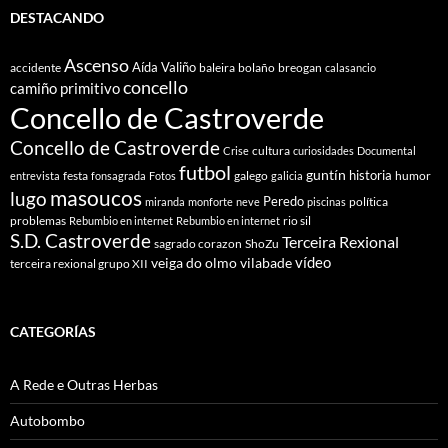
DESTACANDO
Ascenso
Aída Valiño
accidente
baleira
bolaño
breogan
calasancio
concello
camiño primitivo
Concello de Castroverde
Concello de Castroverde
cultura
Crise
curiosidades
Documental
futbol
guntín
historia
festa
galego
humor
entrevista
fonsagrada
Fotos
galicia
masoucos
lugo
Peredo
política
miranda
monforte
neve
piscinas
problemas
rio sil
Rebumbio en internet
Rebumbio en internet
S.D. Castroverde
Terceira Rexional
sagrado corazon
ShoZu
vídeo
veiga do olmo
vilabade
terceira rexional grupo XII
CATEGORÍAS
A Rede e Outras Herbas
Autobombo