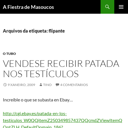
Saltar
Buscar
A Fiestra de Masoucos
ao
MENÚ
contido
PRINCI
Arquivos da etiqueta: flipante
O TUBO
VENDESE RECIBIR PATADA
NOS TESTÍCULOS
9 XANEIRO, 2009
TINO
4 COMENTARIOS
Increíble o que se subasta en Ebay…
http://cgi.ebay.es/patada-en-los-
testiculos_W0QQitemZ250349857437QQcmdZViewItemQ
QptZLH_DefaultDomain_186?