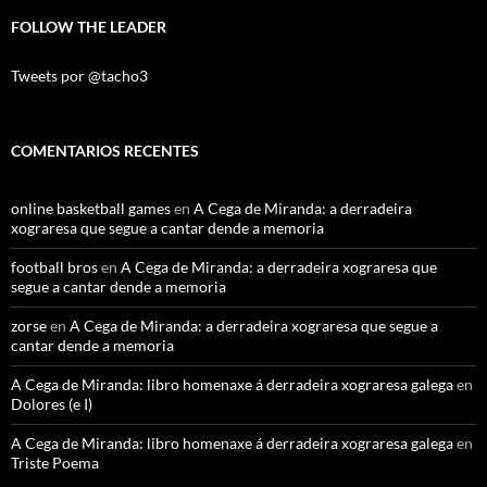
FOLLOW THE LEADER
Tweets por @tacho3
COMENTARIOS RECENTES
online basketball games
en
A Cega de Miranda: a derradeira
xograresa que segue a cantar dende a memoria
football bros
en
A Cega de Miranda: a derradeira xograresa que
segue a cantar dende a memoria
zorse
en
A Cega de Miranda: a derradeira xograresa que segue a
cantar dende a memoria
A Cega de Miranda: libro homenaxe á derradeira xograresa galega
en
Dolores (e I)
A Cega de Miranda: libro homenaxe á derradeira xograresa galega
en
Triste Poema