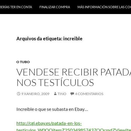
BERÍAS TER EN CONTA
FINALIZAR COMPRA
MÁS INFORMACIÓN SOBRE LAS CO
Arquivos da etiqueta: increible
O TUBO
VENDESE RECIBIR PATAD
NOS TESTÍCULOS
9 XANEIRO, 2009
TINO
4 COMENTARIOS
Increíble o que se subasta en Ebay…
http://cgi.ebay.es/patada-en-los-
testiculos_W0QQitemZ250349857437QQcmdZViewI