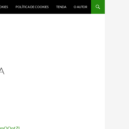
OKIES
POLÍTICA DE COOKIES
TENDA
O AUTOR
A
temQQptZL