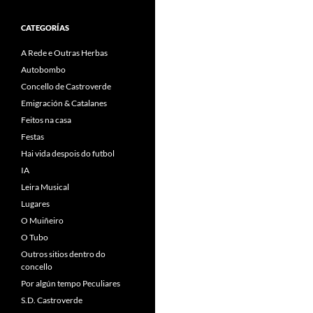
CATEGORÍAS
A Rede e Outras Herbas
Autobombo
Concello de Castroverde
Emigración & Catalanes
Feitos na casa
Festas
Hai vida despois do futbol
IA
Leira Musical
Lugares
O Muiñeiro
O Tubo
Outros sitios dentro do
concello
Por algún tempo Peculiares
S.D. Castroverde