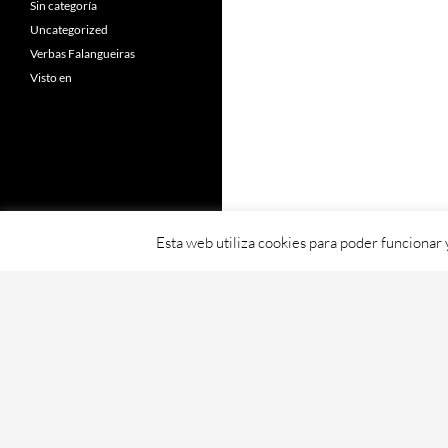
Sin categoría
Uncategorized
Verbas Falangueiras
Visto en
Esta web utiliza cookies para poder funcionar
Fornecido con orgullo por WordPress
Web creada, aloxada e mantida por Café D