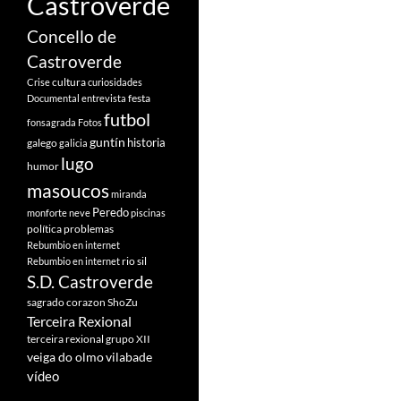
Castroverde
Concello de
Castroverde
cultura
Crise
curiosidades
festa
Documental
entrevista
futbol
fonsagrada
Fotos
guntín
historia
galego
galicia
lugo
humor
masoucos
miranda
Peredo
monforte
neve
piscinas
política
problemas
Rebumbio en internet
rio sil
Rebumbio en internet
S.D. Castroverde
sagrado corazon
ShoZu
Terceira Rexional
terceira rexional grupo XII
veiga do olmo
vilabade
vídeo