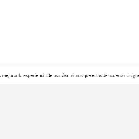
 y mejorar la experiencia de uso. Asumimos que estás de acuerdo si sig
ixital SL - 2026. Visítanos en
https://cafedixital.com
ou ponte en 