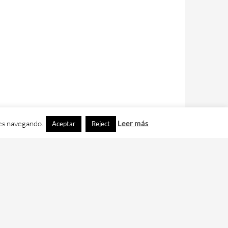
ues navegando.
Leer más
Aceptar
Reject
contacto con nos en
info@cafedixital.com
.