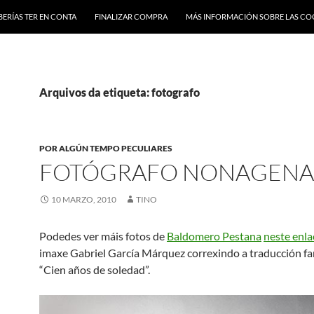
BERÍAS TER EN CONTA
FINALIZAR COMPRA
MÁS INFORMACIÓN SOBRE LAS CO
Arquivos da etiqueta: fotografo
POR ALGÚN TEMPO PECULIARES
FOTÓGRAFO NONAGENA
10 MARZO, 2010
TINO
Podedes ver máis fotos de
Baldomero Pestana
neste enla
imaxe Gabriel García Márquez correxindo a traducción fa
“Cien años de soledad”.