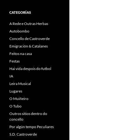
CATEGORÍAS
A Rede e Outras Herbas
Autobombo
Concello de Castroverde
Emigración & Catalanes
Feitos na casa
Festas
Hai vida despois do futbol
IA
Leira Musical
Lugares
O Muiñeiro
O Tubo
Outros sitios dentro do
concello
Por algún tempo Peculiares
S.D. Castroverde