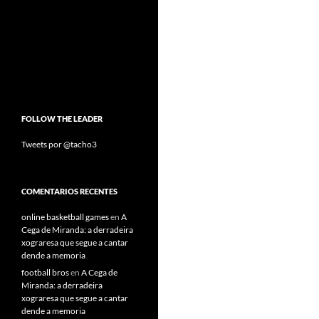
FOLLOW THE LEADER
Tweets por @tacho3
COMENTARIOS RECENTES
online basketball games
en
A
Cega de Miranda: a derradeira
xograresa que segue a cantar
dende a memoria
football bros
en
A Cega de
Miranda: a derradeira
xograresa que segue a cantar
dende a memoria