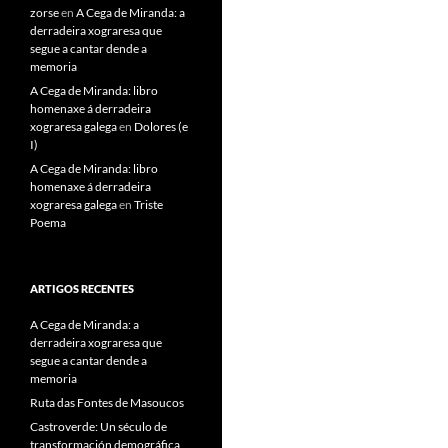
zorse
en
A Cega de Miranda: a
derradeira xograresa que
segue a cantar dende a
memoria
A Cega de Miranda: libro
homenaxe á derradeira
xograresa galega
en
Dolores (e
I)
A Cega de Miranda: libro
homenaxe á derradeira
xograresa galega
en
Triste
Poema
ARTIGOS RECENTES
A Cega de Miranda: a
derradeira xograresa que
segue a cantar dende a
memoria
Ruta das Fontes de Masoucos
Castroverde: Un século de
transformación demográfica