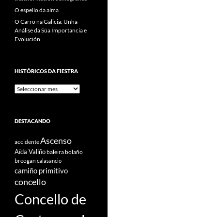
O espello da alma
O Carro na Galicia: Unha
Análise da Súa Importancia e
Evolución
HISTÓRICOS DA FIESTRA
Históricos
Da
Fiestra
DESTACANDO
Ascenso
accidente
Aída Valiño
baleira
bolaño
breogan
calasancio
camiño primitivo
concello
Concello de