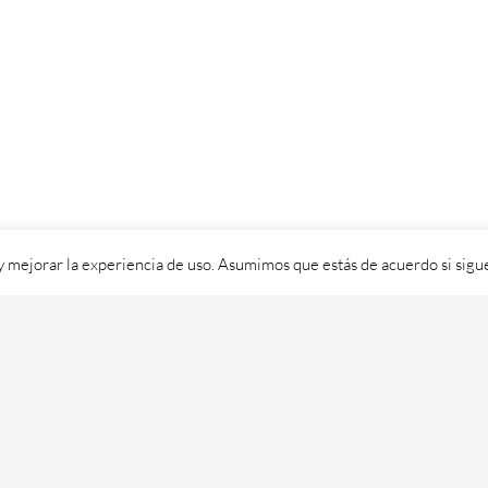
 y mejorar la experiencia de uso. Asumimos que estás de acuerdo si sig
ixital SL - 2026. Visítanos en
https://cafedixital.com
ou ponte en 