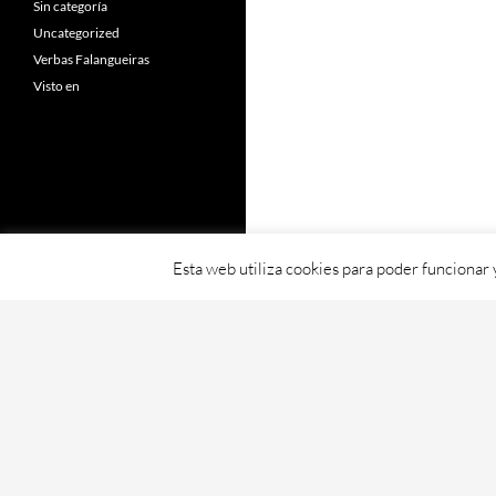
Sin categoría
Uncategorized
Verbas Falangueiras
Visto en
Esta web utiliza cookies para poder funcionar
Fornecido con orgullo por WordPress
Web creada, aloxada e mantida por Café D