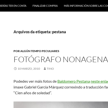
BERÍAS TER EN CONTA
FINALIZAR COMPRA
MÁS INFORMACIÓN SOBRE LAS CO
Arquivos da etiqueta: pestana
POR ALGÚN TEMPO PECULIARES
FOTÓGRAFO NONAGENA
10 MARZO, 2010
TINO
Podedes ver máis fotos de
Baldomero Pestana
neste enla
imaxe Gabriel García Márquez correxindo a traducción fa
“Cien años de soledad”.