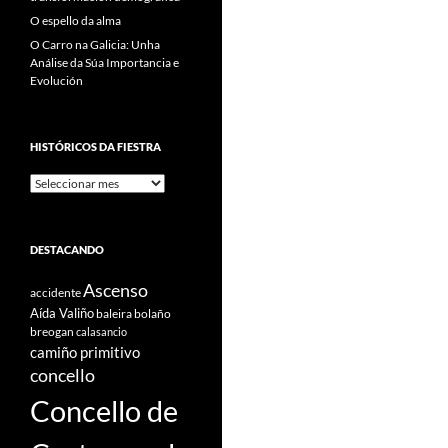
O espello da alma
O Carro na Galicia: Unha
Análise da Súa Importancia e
Evolución
HISTÓRICOS DA FIESTRA
Históricos
Da
Fiestra
DESTACANDO
Ascenso
accidente
Aída Valiño
baleira
bolaño
breogan
calasancio
camiño primitivo
concello
Concello de