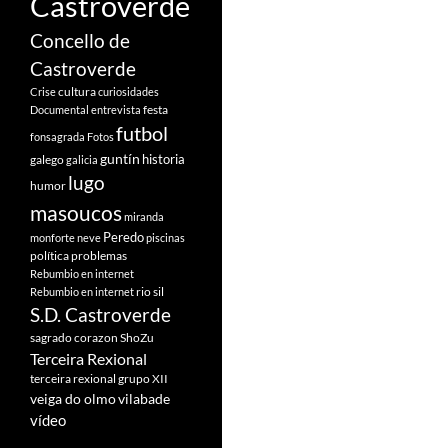
Castroverde
Concello de
Castroverde
cultura
Crise
curiosidades
festa
Documental
entrevista
futbol
fonsagrada
Fotos
guntín
historia
galego
galicia
lugo
humor
masoucos
miranda
Peredo
monforte
neve
piscinas
política
problemas
Rebumbio en internet
rio sil
Rebumbio en internet
S.D. Castroverde
sagrado corazon
ShoZu
Terceira Rexional
terceira rexional grupo XII
veiga do olmo
vilabade
vídeo