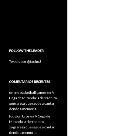
FOLLOW THE LEADER
Tweets por @tacho3
COMENTARIOS RECENTES
online basketball games
en
A
Cega de Miranda: a derradeira
xograresa que segue a cantar
dende a memoria
football bros
en
A Cega de
Miranda: a derradeira
xograresa que segue a cantar
dende a memoria