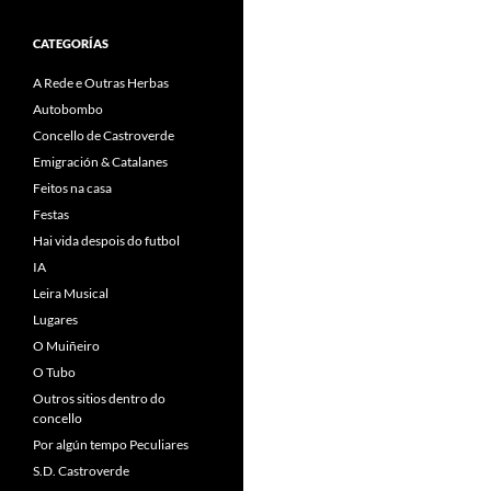
CATEGORÍAS
A Rede e Outras Herbas
Autobombo
Concello de Castroverde
Emigración & Catalanes
Feitos na casa
Festas
Hai vida despois do futbol
IA
Leira Musical
Lugares
O Muiñeiro
O Tubo
Outros sitios dentro do
concello
Por algún tempo Peculiares
S.D. Castroverde