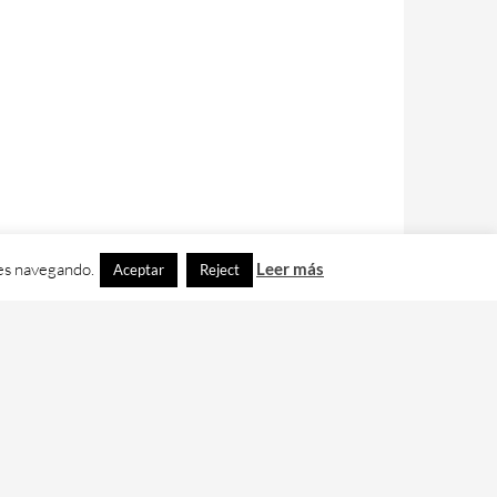
ues navegando.
Leer más
Aceptar
Reject
contacto con nos en
info@cafedixital.com
.