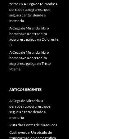
zorse
en
A Cega de Miranda: a
derradeira xograresa que
segue a cantar dende a
memoria
A Cega de Miranda: libro
homenaxe á derradeira
xograresa galega
en
Dolores (e
I)
A Cega de Miranda: libro
homenaxe á derradeira
xograresa galega
en
Triste
Poema
ARTIGOS RECENTES
A Cega de Miranda: a
derradeira xograresa que
segue a cantar dende a
memoria
Ruta das Fontes de Masoucos
Castroverde: Un século de
transformación demográfica