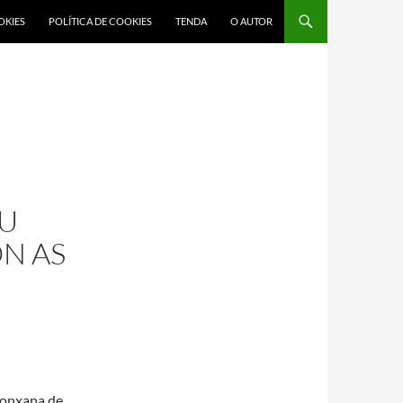
OKIES
POLÍTICA DE COOKIES
TENDA
O AUTOR
EU
N AS
lonxana de