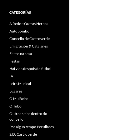
CATEGORÍAS
A Rede e Outras Herbas
Autobombo
Concello de Castroverde
Emigración & Catalanes
Feitos na casa
Festas
Hai vida despois do futbol
IA
Leira Musical
Lugares
O Muiñeiro
O Tubo
Outros sitios dentro do
concello
Por algún tempo Peculiares
S.D. Castroverde