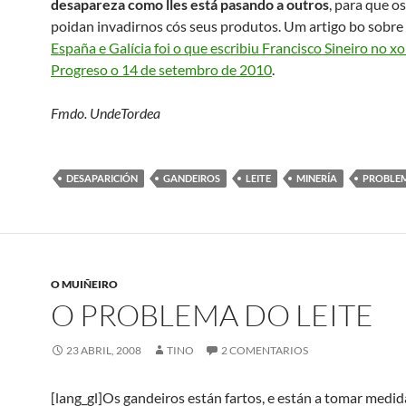
desapareza como lles está pasando a outros
, para que os
poidan invadirnos cós seus produtos. Um artigo bo sobre
España e Galícia foi o que escribiu Francisco Sineiro no xo
Progreso o 14 de setembro de 2010
.
Fmdo. UndeTordea
DESAPARICIÓN
GANDEIROS
LEITE
MINERÍA
PROBLE
O MUIÑEIRO
O PROBLEMA DO LEITE
23 ABRIL, 2008
TINO
2 COMENTARIOS
[lang_gl]Os gandeiros están fartos, e están a tomar medid