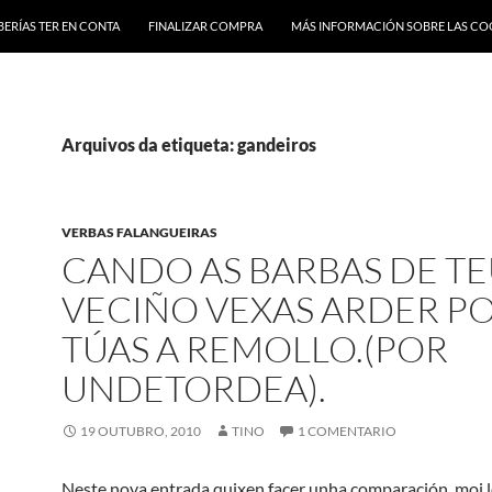
BERÍAS TER EN CONTA
FINALIZAR COMPRA
MÁS INFORMACIÓN SOBRE LAS CO
Arquivos da etiqueta: gandeiros
VERBAS FALANGUEIRAS
CANDO AS BARBAS DE T
VECIÑO VEXAS ARDER PO
TÚAS A REMOLLO.(POR
UNDETORDEA).
19 OUTUBRO, 2010
TINO
1 COMENTARIO
Neste nova entrada quixen facer unha comparación, moi 