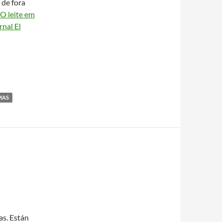
 de fora
O leite em
rnal El
MAS
as. Están