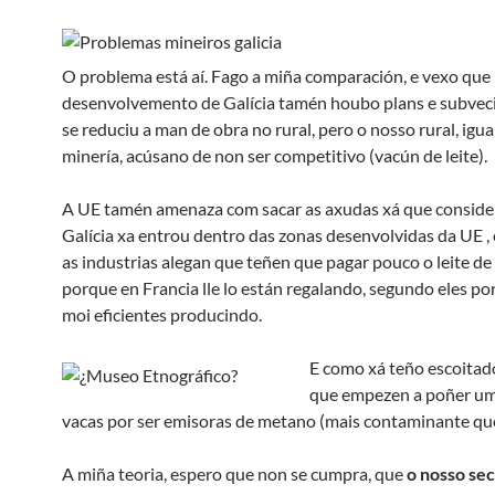
O problema está aí. Fago a miña comparación, e vexo que 
desenvolvemento de Galícia tamén houbo plans e subvec
se reduciu a man de obra no rural, pero o nosso rural, igua
minería, acúsano de non ser competitivo (vacún de leite).
A UE tamén amenaza com sacar as axudas xá que conside
Galícia xa entrou dentro das zonas desenvolvidas da UE ,
as industrias alegan que teñen que pagar pouco o leite de
porque en Francia lle lo están regalando, segundo eles p
moi eficientes producindo.
E como xá teño escoitado
que empezen a poñer um
vacas por ser emisoras de metano (mais contaminante qu
A miña teoria, espero que non se cumpra, que
o nosso se