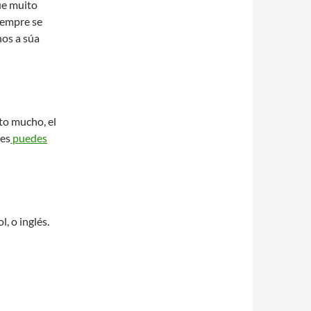
ue muito
 sempre se
nos a súa
to mucho, el
res
puedes
, o inglés.