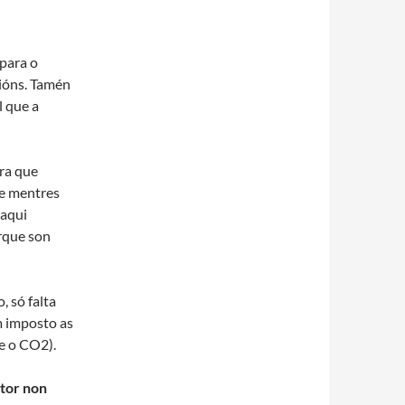
para o
ións. Tamén
l que a
ra que
 e mentres
 aqui
orque son
, só falta
 imposto as
e o CO2).
ctor non