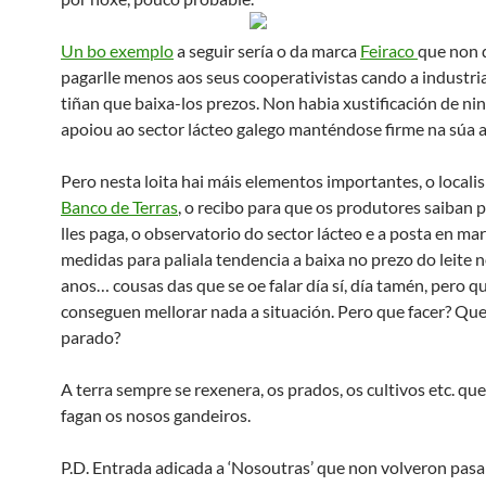
Un bo exemplo
a seguir sería o da marca
Feiraco
que non 
pagarlle menos aos seus cooperativistas cando a industri
tiñan que baixa-los prezos. Non habia xustificación de ni
apoiou ao sector lácteo galego manténdose firme na súa a
Pero nesta loita hai máis elementos importantes, o locali
Banco de Terras
, o recibo para que os produtores saiban 
lles paga, o observatorio do sector lácteo e a posta en ma
medidas para paliala tendencia a baixa no prezo do leite 
anos… cousas das que se oe falar día sí, día tamén, pero q
conseguen mellorar nada a situación. Pero que facer? Qu
parado?
A terra sempre se rexenera, os prados, os cultivos etc. qu
fagan os nosos gandeiros.
P.D. Entrada adicada a ‘Nosoutras’ que non volveron pasa