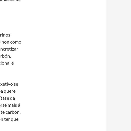
rir os
ro non como
oncretizar
arbón,
ional e
xetivo se
ea quere
ítase da
erse mais á
te carbón,
on ter que