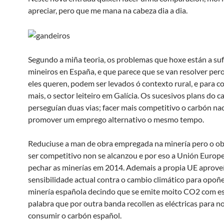
apreciar, pero que me mana na cabeza dia a dia.
Segundo a miña teoria, os problemas que hoxe están a suf
mineiros en España, e que parece que se van resolver pe
eles queren, podem ser levados ó contexto rural, e para c
mais, o sector leiteiro em Galícia. Os sucesivos plans do c
perseguían duas vias; facer mais competitivo o carbón nac
promover um emprego alternativo o mesmo tempo.
Reduciuse a man de obra empregada na minería pero o ob
ser competitivo non se alcanzou e por eso a Unión Europ
pechar as minerías em 2014. Ademais a propia UE aprove
sensibilidade actual contra o cambio climático para opoñ
minería española decindo que se emite moito CO2 com es
palabra que por outra banda recollen as eléctricas para n
consumir o carbón español.