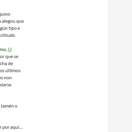
quixo
a alegou que
ngún tipo e
ctitude.
smo,
O
por que se
rcha de
nos útlimos
ue non
edarse
e tamén o
r por aquí…