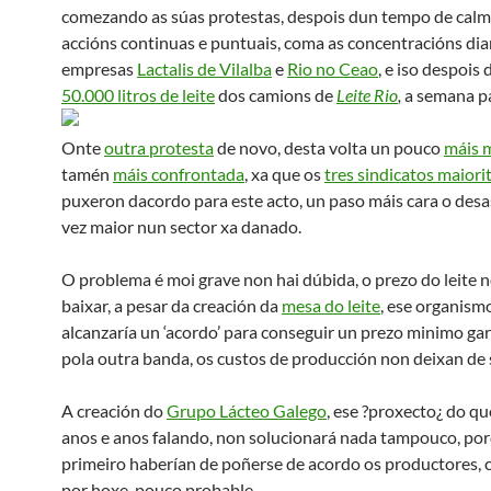
comezando as súas protestas, despois dun tempo de calm
accións continuas e puntuais, coma as concentracións dia
empresas
Lactalis de Vilalba
e
Rio no Ceao
, e iso despois 
50.000 litros de leite
dos camions de
Leite Rio
,
a
semana p
Onte
outra protesta
de novo, desta volta un pouco
máis 
tamén
máis confrontada
, xa que os
tres sindicatos maiori
puxeron dacordo para este acto, un paso máis cara o desa
vez maior nun sector xa danado.
O problema é moi grave non hai dúbida, o prezo do leite 
baixar, a pesar da creación da
mesa do leite
, ese organism
alcanzaría un ‘acordo’ para conseguir un prezo minimo gar
pola outra banda, os custos de producción non deixan de 
A creación do
Grupo Lácteo Galego
, ese ?proxecto¿ do qu
anos e anos falando, non solucionará nada tampouco, po
primeiro haberían de poñerse de acordo os productores, 
por hoxe, pouco probable.