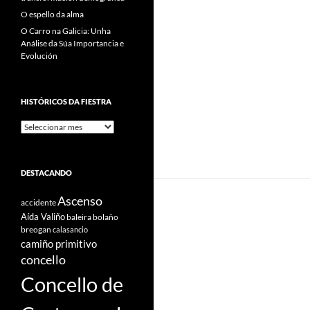
O espello da alma
O Carro na Galicia: Unha
Análise da Súa Importancia e
Evolución
HISTÓRICOS DA FIESTRA
Históricos
Da
Fiestra
DESTACANDO
Ascenso
accidente
Aída Valiño
baleira
bolaño
breogan
calasancio
camiño primitivo
concello
Concello de