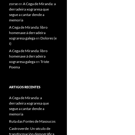
zorse
en
A Cega de Miranda: a
derradeira xograresa que
segue a cantar dende a
memoria
A Cega de Miranda: libro
homenaxe á derradeira
xograresa galega
en
Dolores (e
I)
A Cega de Miranda: libro
homenaxe á derradeira
xograresa galega
en
Triste
Poema
ARTIGOS RECENTES
A Cega de Miranda: a
derradeira xograresa que
segue a cantar dende a
memoria
Ruta das Fontes de Masoucos
Castroverde: Un século de
transformación demográfica