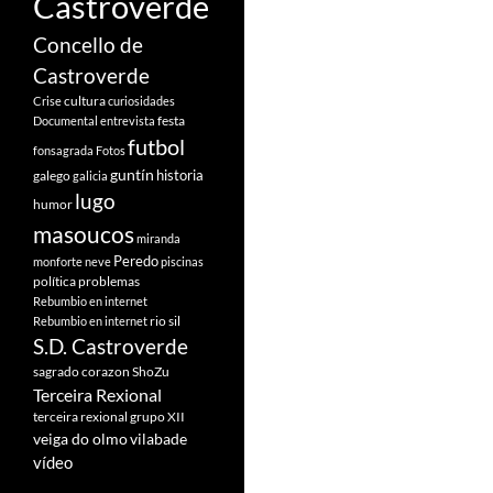
Castroverde
Concello de
Castroverde
cultura
Crise
curiosidades
festa
Documental
entrevista
futbol
fonsagrada
Fotos
guntín
historia
galego
galicia
lugo
humor
masoucos
miranda
Peredo
monforte
neve
piscinas
política
problemas
Rebumbio en internet
rio sil
Rebumbio en internet
S.D. Castroverde
sagrado corazon
ShoZu
Terceira Rexional
terceira rexional grupo XII
veiga do olmo
vilabade
vídeo