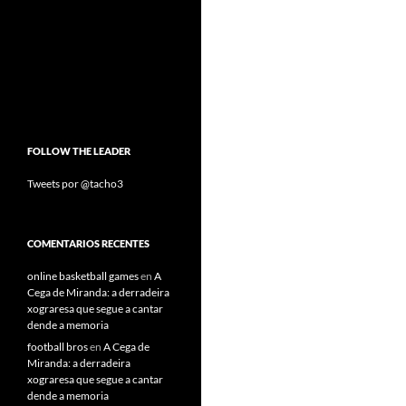
FOLLOW THE LEADER
Tweets por @tacho3
COMENTARIOS RECENTES
online basketball games
en
A
Cega de Miranda: a derradeira
xograresa que segue a cantar
dende a memoria
football bros
en
A Cega de
Miranda: a derradeira
xograresa que segue a cantar
dende a memoria