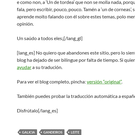
e como non, a ‘Un de tordea’ que non se molla nada, porq
fala, pero escribir, pouco, pouco. Tamén a ‘un de corneas’,
aprende moito falando con él sobre estes temas, polo me
opinión.
Un saúdo a todos eles¡[/lang_gl]
[lang_es] No quiero que abandones este sitio, pero lo sien
blog ha dejado de ser bilingue por falta de tiempo. Si quie
ayudar
a su tradución.
Para ver el blog completo, pincha:
versión “original”
.
También puedes probar la traducción automática a español
Disfrútalo[/lang_es]
GALICIA
GANDEIROS
LEITE