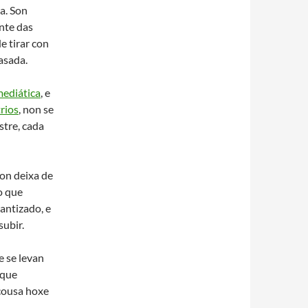
a. Son
nte das
de tirar con
asada.
mediática
, e
trios
, non se
stre, cada
non deixa de
o que
antizado, e
subir.
e se levan
rque
cousa hoxe