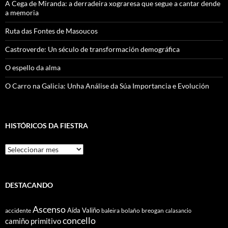
A Cega de Miranda: a derradeira xograresa que segue a cantar dende
a memoria
Ruta das Fontes de Masoucos
Castroverde: Un século de transformación demográfica
O espello da alma
O Carro na Galicia: Unha Análise da Súa Importancia e Evolución
HISTÓRICOS DA FIESTRA
Históricos
Da
Fiestra
DESTACANDO
Ascenso
Aída Valiño
accidente
baleira
bolaño
breogan
calasancio
concello
camiño primitivo