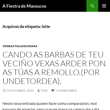
Saltar
Buscar
A Fiestra de Masoucos
ao
MENÚ
contido
PRINCI
Arquivos da etiqueta: leite
VERBAS FALANGUEIRAS
CANDO AS BARBAS DE TEU
VECIÑO VEXAS ARDER PON
AS TÚAS A REMOLLO.(POR
UNDETORDEA).
19 OUTUBRO, 2010
TINO
1 COMENTARIO
Neste nova entrada quixen facer unha comparación, moi
lonxana de apreciar, pero que me mana na cabeza dia a dia.