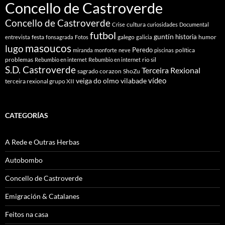
Concello de Castroverde
Concello de Castroverde
cultura
Crise
curiosidades
Documental
futbol
guntín
historia
festa
galego
humor
entrevista
fonsagrada
Fotos
galicia
masoucos
lugo
Peredo
política
miranda
monforte
neve
piscinas
problemas
rio sil
Rebumbio en internet
Rebumbio en internet
S.D. Castroverde
Terceira Rexional
sagrado corazon
ShoZu
vídeo
veiga do olmo
vilabade
terceira rexional grupo XII
CATEGORÍAS
A Rede e Outras Herbas
Autobombo
Concello de Castroverde
Emigración & Catalanes
Feitos na casa