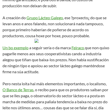
producción non deixan de subir.
A creación do
Grupo Lácteo Galego
, ese ?proxecto¿ do que se
levan anos e anos falando, non solucionará nada tampouco,
porque primeiro haberían de poñerse de acordo os
productores, cousa hoxe por hoxe, pouco probable.
Un bo exemplo
a seguir sería o da marca
Feiraco
que non quixo
pagarlle menos aos seus cooperativistas cando a industria
alegou que tiñan que baixa-los prezos. Non habia xustificación
de ningún tipo e apoiou ao sector lácteo galego manténdose
firme na súa actitude.
Pero nesta loita hai máis elementos importantes, o localismo,
O Banco de Terras
, o recibo para que os produtores saiban por
que se lles paga, o observatorio do sector lácteo e a posta en
marcha de medidas para paliala tendencia a baixa no prezo do
leite nos útlimos anos… cousas das que se oe falar día sí, día