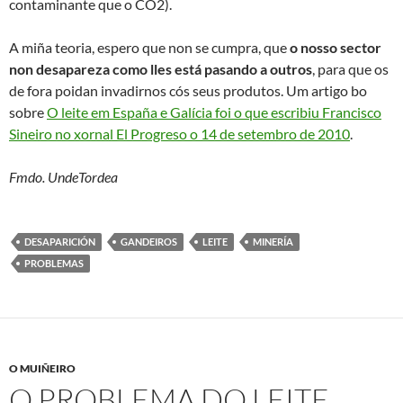
contaminante que o CO2).
A miña teoria, espero que non se cumpra, que
o nosso sector
non desapareza como lles está pasando a outros
, para que os
de fora poidan invadirnos cós seus produtos. Um artigo bo
sobre
O leite em España e Galícia foi o que escribiu Francisco
Sineiro no xornal El Progreso o 14 de setembro de 2010
.
Fmdo. UndeTordea
DESAPARICIÓN
GANDEIROS
LEITE
MINERÍA
PROBLEMAS
O MUIÑEIRO
O PROBLEMA DO LEITE