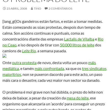
23 ABRIL, 2008
TINO
2 COMENTARIOS
[lang_gl]Os gandeiros están fartos, e están a tomar medidas.
Están comezando as súas protestas, despois dun tempo de
calma. Son accións continuas e puntuais, coma as
concentracións diante das empresas
Lactalis de Vilalba
e
Rio
no Ceao
, e iso despois de tirar con
50.000 litros de leite
dos
camions de
Leite Rio
,
a
semana pasada.
Onte
outra protesta
de novo, desta volta un pouco
máis
mediática
, e tamén
máis confrontada
, xa que os
tres sindicatos
maioritrios
, non se puxeron dacordo para este acto, un paso
máis cara o desastre, cada vez maior nun sector xa danado.
O problema é moi grave non hai dúbida, o prezo do leite non
deixa de baixar, a pesar da creación da
mesa do leite
, ese
organismo que alcanzaría un ‘acordo’ para conseguir un prezo
minimo garantizado, e pola outra banda, os custos de