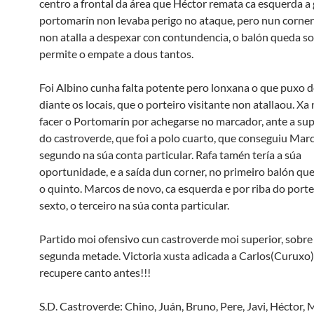
centro a frontal da área que Héctor remata ca esquerda a 
portomarín non levaba perigo no ataque, pero nun corner
non atalla a despexar con contundencia, o balón queda so
permite o empate a dous tantos.
Foi Albino cunha falta potente pero lonxana o que puxo 
diante os locais, que o porteiro visitante non atallaou. Xa
facer o Portomarín por achegarse no marcador, ante a su
do castroverde, que foi a polo cuarto, que conseguiu Marc
segundo na súa conta particular. Rafa tamén tería a súa
oportunidade, e a saída dun corner, no primeiro balón que
o quinto. Marcos de novo, ca esquerda e por riba do portei
sexto, o terceiro na súa conta particular.
Partido moi ofensivo cun castroverde moi superior, sobre
segunda metade. Victoria xusta adicada a Carlos(Curuxo)
recupere canto antes!!!
S.D. Castroverde: Chino, Juán, Bruno, Pere, Javi, Héctor,