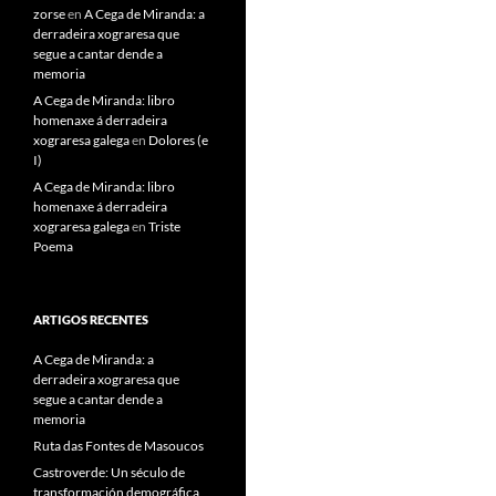
zorse
en
A Cega de Miranda: a
derradeira xograresa que
segue a cantar dende a
memoria
A Cega de Miranda: libro
homenaxe á derradeira
xograresa galega
en
Dolores (e
I)
A Cega de Miranda: libro
homenaxe á derradeira
xograresa galega
en
Triste
Poema
ARTIGOS RECENTES
A Cega de Miranda: a
derradeira xograresa que
segue a cantar dende a
memoria
Ruta das Fontes de Masoucos
Castroverde: Un século de
transformación demográfica