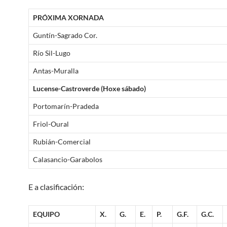
PRÓXIMA XORNADA
Guntín-Sagrado Cor.
Río Sil-Lugo
Antas-Muralla
Lucense-Castroverde (Hoxe sábado)
Portomarín-Pradeda
Friol-Oural
Rubián-Comercial
Calasancio-Garabolos
E a clasificación:
EQUIPO
X.
G.
E.
P.
G.F.
G.C.