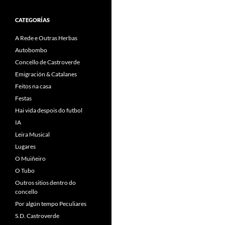
CATEGORÍAS
A Rede e Outras Herbas
Autobombo
Concello de Castroverde
Emigración & Catalanes
Feitos na casa
Festas
Hai vida despois do futbol
IA
Leira Musical
Lugares
O Muiñeiro
O Tubo
Outros sitios dentro do
concello
Por algún tempo Peculiares
S.D. Castroverde