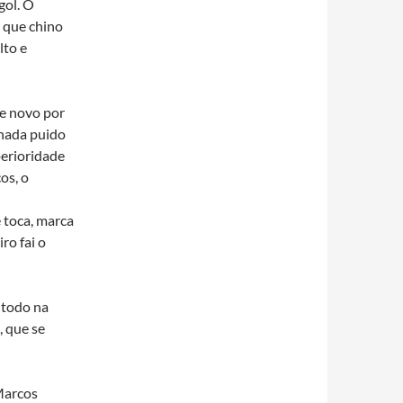
gol. O
 que chino
lto e
de novo por
 nada puido
perioridade
os, o
 toca, marca
ro fai o
 todo na
, que se
 Marcos