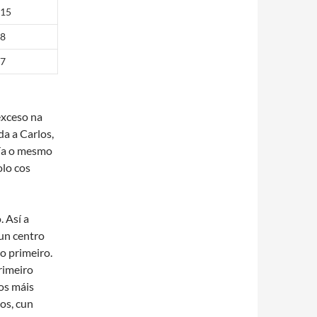
15
8
7
exceso na
da a Carlos,
ría o mesmo
olo cos
 Así a
un centro
o primeiro.
rimeiro
os máis
os, cun