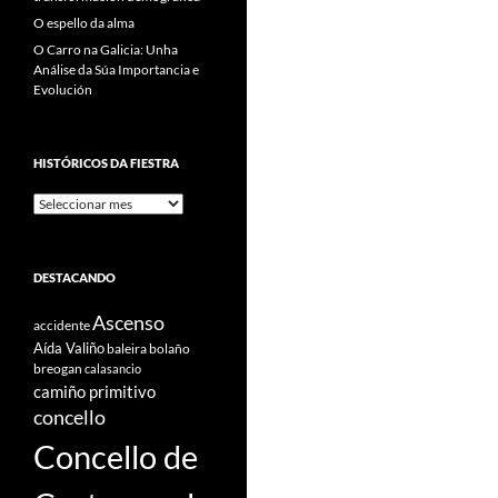
O espello da alma
O Carro na Galicia: Unha
Análise da Súa Importancia e
Evolución
HISTÓRICOS DA FIESTRA
Históricos
Da
Fiestra
DESTACANDO
Ascenso
accidente
Aída Valiño
baleira
bolaño
breogan
calasancio
camiño primitivo
concello
Concello de