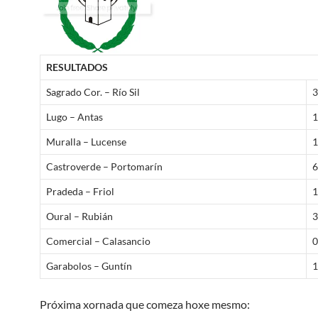
RESULTADOS
Sagrado Cor. – Río Sil
3
Lugo – Antas
1
Muralla – Lucense
1
Castroverde – Portomarín
6
Pradeda – Friol
1
Oural – Rubián
3
Comercial – Calasancio
0
Garabolos – Guntín
1
Próxima xornada que comeza hoxe mesmo: