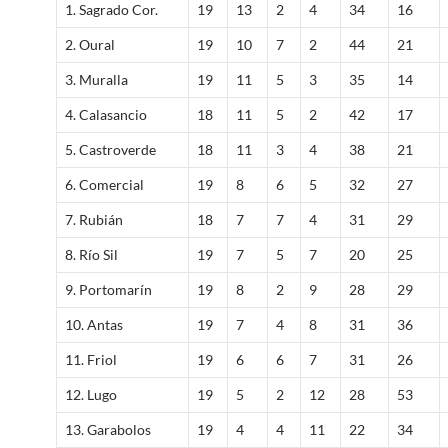
1. Sagrado Cor.
19
13
2
4
34
16
2. Oural
19
10
7
2
44
21
3. Muralla
19
11
5
3
35
14
4. Calasancio
18
11
5
2
42
17
5. Castroverde
18
11
3
4
38
21
6. Comercial
19
8
6
5
32
27
7. Rubián
18
7
7
4
31
29
8. Río Sil
19
7
5
7
20
25
9. Portomarín
19
8
2
9
28
29
10. Antas
19
7
4
8
31
36
11. Friol
19
6
6
7
31
26
12. Lugo
19
5
2
12
28
53
13. Garabolos
19
4
4
11
22
34