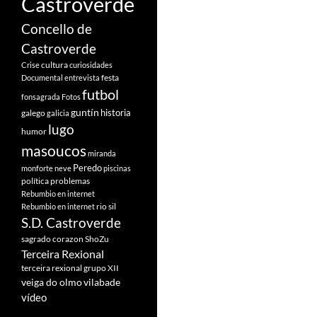
Castroverde
Concello de
Castroverde
cultura
Crise
curiosidades
festa
Documental
entrevista
futbol
fonsagrada
Fotos
guntín
historia
galego
galicia
lugo
humor
masoucos
miranda
Peredo
monforte
neve
piscinas
política
problemas
Rebumbio en internet
rio sil
Rebumbio en internet
S.D. Castroverde
sagrado corazon
ShoZu
Terceira Rexional
terceira rexional grupo XII
veiga do olmo
vilabade
vídeo