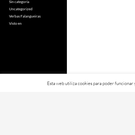
Sin categoría
Uncategorized
Verbas Falangueiras
Visto en
Esta web utiliza cookies para poder funcionar
Fornecido con orgullo por WordPress
Web creada, aloxada e mantida por Café D