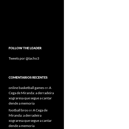
FOLLOW THE LEADER
Tweets por @tacho3
COMENTARIOS RECENTES
online basketball games
en
A
Cega de Miranda: a derradeira
xograresa que segue a cantar
dende a memoria
football bros
en
A Cega de
Miranda: a derradeira
xograresa que segue a cantar
dende a memoria