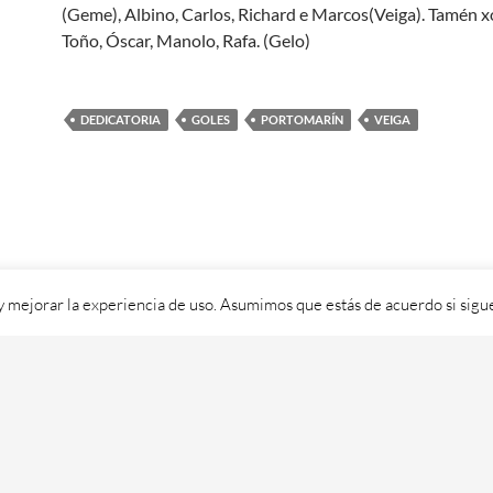
(Geme), Albino, Carlos, Richard e Marcos(Veiga). Tamén 
Toño, Óscar, Manolo, Rafa. (Gelo)
DEDICATORIA
GOLES
PORTOMARÍN
VEIGA
 y mejorar la experiencia de uso. Asumimos que estás de acuerdo si sig
ixital SL - 2026. Visítanos en
https://cafedixital.com
ou ponte en 