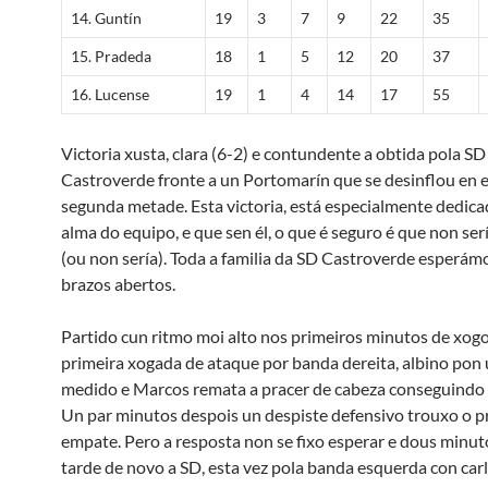
14. Guntín
19
3
7
9
22
35
15. Pradeda
18
1
5
12
20
37
16. Lucense
19
1
4
14
17
55
Victoria xusta, clara (6-2) e contundente a obtida pola SD
Castroverde fronte a un Portomarín que se desinflou en 
segunda metade. Esta victoria, está especialmente dedica
alma do equipo, e que sen él, o que é seguro é que non se
(ou non sería). Toda a familia da SD Castroverde esperám
brazos abertos.
Partido cun ritmo moi alto nos primeiros minutos de xogo.
primeira xogada de ataque por banda dereita, albino pon 
medido e Marcos remata a pracer de cabeza conseguindo 
Un par minutos despois un despiste defensivo trouxo o p
empate. Pero a resposta non se fixo esperar e dous minut
tarde de novo a SD, esta vez pola banda esquerda con carl