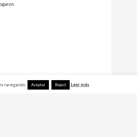
xogaron
ues navegando.
Leer más
Aceptar
Reject
contacto con nos en
info@cafedixital.com
.