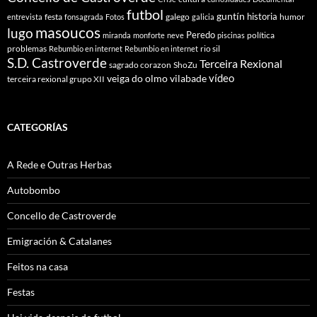
futbol
guntín
historia
festa
galego
humor
entrevista
fonsagrada
Fotos
galicia
masoucos
lugo
Peredo
política
miranda
monforte
neve
piscinas
problemas
rio sil
Rebumbio en internet
Rebumbio en internet
S.D. Castroverde
Terceira Rexional
sagrado corazon
ShoZu
vídeo
veiga do olmo
vilabade
terceira rexional grupo XII
CATEGORÍAS
A Rede e Outras Herbas
Autobombo
Concello de Castroverde
Emigración & Catalanes
Feitos na casa
Festas