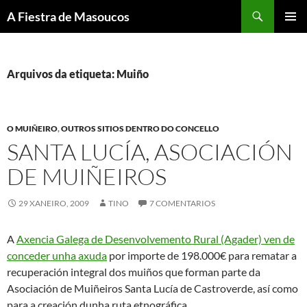
Saltar
Buscar
A Fiestra de Masoucos
ao
MENÚ
contido
PRINCI
Arquivos da etiqueta: Muiño
O MUIÑEIRO
,
OUTROS SITIOS DENTRO DO CONCELLO
SANTA LUCÍA, ASOCIACIÓN
DE MUIÑEIROS
29 XANEIRO, 2009
TINO
7 COMENTARIOS
A
Axencia Galega de Desenvolvemento Rural (Agader) ven de
conceder unha axuda
por importe de 198.000€ para rematar a
recuperación integral dos muiños que forman parte da
Asociación de Muiñeiros Santa Lucía de Castroverde, así como
para a creación dunha ruta etnográfica.