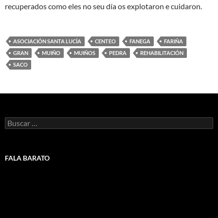
recuperados como eles no seu día os explotaron e cuidaron.
ASOCIACIÓN SANTA LUCÍA
CENTEO
FANEGA
FARIÑA
GRAN
MUIÑO
MUIÑOS
PEDRA
REHABILITACIÓN
SACO
Buscar:
FALA BARATO