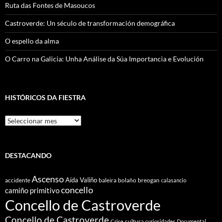
Ruta das Fontes de Masoucos
Castroverde: Un século de transformación demográfica
O espello da alma
O Carro na Galicia: Unha Análise da Súa Importancia e Evolución
HISTÓRICOS DA FIESTRA
Históricos
Da
Fiestra
DESTACANDO
Ascenso
Aída Valiño
accidente
baleira
bolaño
breogan
calasancio
concello
camiño primitivo
Concello de Castroverde
Concello de Castroverde
cultura
Crise
curiosidades
Documental