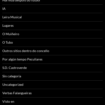
Hai vida despois do futbol
IA
Leira Musical
Lugares
O Muiñeiro
O Tubo
Outros sitios dentro do concello
Por algún tempo Peculiares
S.D. Castroverde
Sin categoría
Uncategorized
Verbas Falangueiras
Visto en