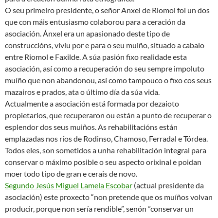
O seu primeiro presidente, o señor Anxel de Riomol foi un dos
que con máis entusiasmo colaborou para a ceración da
asociación. Ánxel era un apasionado deste tipo de
construccións, viviu por e para o seu muiño, situado a cabalo
entre Riomol e Faxilde. A súa pasión fixo realidade esta
asociación, así como a recuperación do seu sempre impoluto
muíño que non abandonou, así como tampouco o fixo cos seus
mazairos e prados, ata o último día da súa vida.
Actualmente a asociación está formada por dezaioto
propietarios, que recuperaron ou están a punto de recuperar o
esplendor dos seus muiños. As rehabilitacións están
emplazadas nos ríos de Rodinso, Chamoso, Ferradal e Tórdea.
Todos eles, son sometidos a unha rehabilitación integral para
conservar o
máximo posible o seu aspecto orixinal e poidan
moer todo tipo de gran e cerais de novo.
Segundo Jesús Miguel Lamela Escobar
(actual presidente da
asociación) este proxecto “non pretende que os muíños volvan
producir, porque non sería rendible”, senón ”conservar un