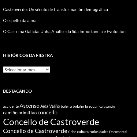
Castroverde: Un século de transformación demográfica
O espello da alma
O Carro na Galicia: Unha Análise da Súa Importancia e Evolución
HISTÓRICOS DA FIESTRA
Históricos
Da
Fiestra
DESTACANDO
Ascenso
Aída Valiño
accidente
baleira
bolaño
breogan
calasancio
concello
camiño primitivo
Concello de Castroverde
Concello de Castroverde
cultura
Crise
curiosidades
Documental