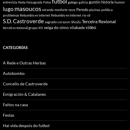
futbol
guntín
historia
festa
galego
humor
entrevista
fonsagrada
Fotos
galicia
masoucos
lugo
Peredo
política
miranda
monforte
neve
piscinas
problemas
rio sil
Rebumbio en internet
Rebumbio en internet
S.D. Castroverde
Terceira Rexional
sagrado corazon
ShoZu
vídeo
veiga do olmo
vilabade
terceira rexional grupo XII
CATEGORÍAS
A Rede e Outras Herbas
Autobombo
Concello de Castroverde
Emigración & Catalanes
Feitos na casa
Festas
Hai vida despois do futbol