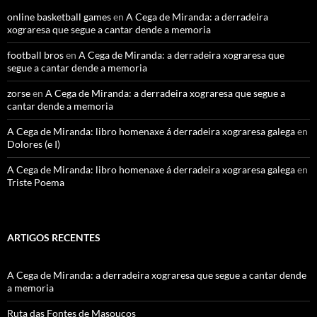
online basketball games
en
A Cega de Miranda: a derradeira
xograresa que segue a cantar dende a memoria
football bros
en
A Cega de Miranda: a derradeira xograresa que
segue a cantar dende a memoria
zorse
en
A Cega de Miranda: a derradeira xograresa que segue a
cantar dende a memoria
A Cega de Miranda: libro homenaxe á derradeira xograresa galega
en
Dolores (e I)
A Cega de Miranda: libro homenaxe á derradeira xograresa galega
en
Triste Poema
ARTIGOS RECENTES
A Cega de Miranda: a derradeira xograresa que segue a cantar dende
a memoria
Ruta das Fontes de Masoucos