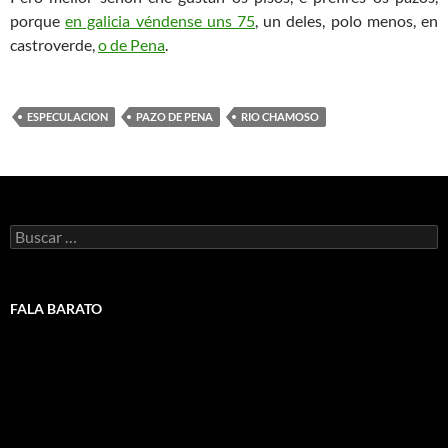
porque
en galicia véndense uns 75
, un deles, polo menos, en
castroverde,
o de Pena
.
ESPECULACION
PAZO DE PENA
RIO CHAMOSO
Buscar:
FALA BARATO