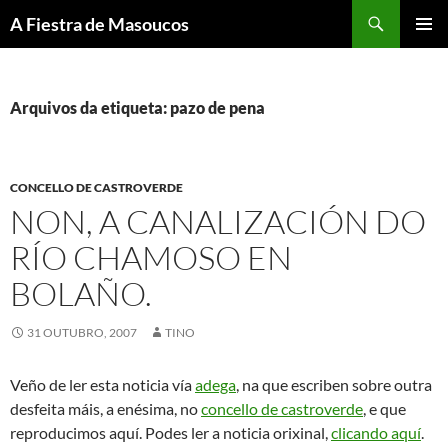
Saltar
Buscar
A Fiestra de Masoucos
ao
MENÚ
contido
PRINCI
Arquivos da etiqueta: pazo de pena
CONCELLO DE CASTROVERDE
NON, A CANALIZACIÓN DO
RÍO CHAMOSO EN
BOLAÑO.
31 OUTUBRO, 2007
TINO
Veño de ler esta noticia vía
adega
, na que escriben sobre outra
desfeita máis, a enésima, no
concello de castroverde
, e que
reproducimos aquí. Podes ler a noticia orixinal,
clicando aquí
.