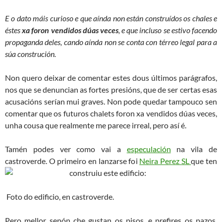
E o dato máis curioso e que aínda non están construídos os chales e
éstes
xa foron vendidos dúas veces
, e que incluso se estivo facendo
propaganda deles, cando aínda non se conta con térreo legal para a
súa construción.
Non quero deixar de comentar estes dous últimos parágrafos,
nos que se denuncian as fortes presións, que de ser certas esas
acusacións serían mui graves. Non pode quedar tampouco sen
comentar que os futuros chalets foron xa vendidos dúas veces,
unha cousa que realmente me parece irreal, pero así é.
Tamén podes ver como vai a
especulación
na vila de
castroverde. O primeiro en lanzarse foi
Neira Perez SL
que ten
construiu este edificio:
Foto do edificio, en castroverde.
Pero mellor senón che gustan os pisos, e prefires os pazos,