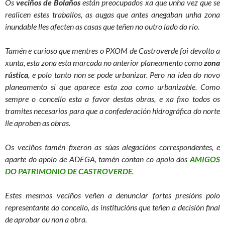
Os
veciños de Bolaños
están preocupados xa que unha vez que se
realicen estes traballos, as augas que antes anegaban unha zona
inundable lles afecten as casas que teñen no outro lado do rio.
Tamén e curioso que mentres o PXOM de Castroverde foi devolto a
xunta, esta zona esta marcada no anterior planeamento como
zona
rústica
, e polo tanto non se pode urbanizar. Pero na idea do novo
planeamento si que aparece esta zoa como urbanizable. Como
sempre o concello esta a favor destas obras, e xa fixo todos os
tramites necesarios para que a confederación hidrográfica do norte
lle aproben as obras.
Os veciños tamén fixeron as súas alegacións correspondentes, e
aparte do apoio de ADEGA, tamén contan co apoio dos
AMIGOS
DO PATRIMONIO DE CASTROVERDE
.
Estes mesmos veciños veñen a denunciar fortes presións polo
representante do concello, ás institucións que teñen a decisión final
de aprobar ou non a obra.