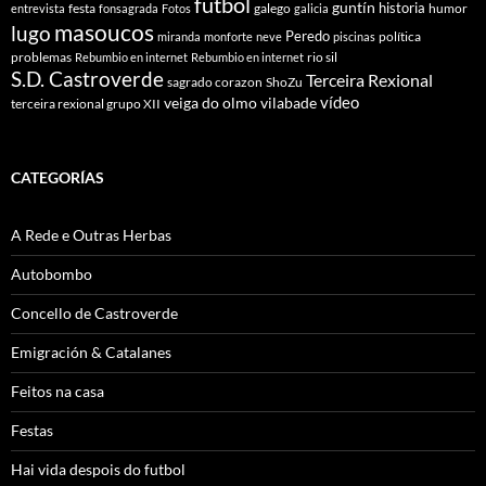
futbol
guntín
historia
festa
galego
humor
entrevista
fonsagrada
Fotos
galicia
masoucos
lugo
Peredo
política
miranda
monforte
neve
piscinas
problemas
rio sil
Rebumbio en internet
Rebumbio en internet
S.D. Castroverde
Terceira Rexional
sagrado corazon
ShoZu
vídeo
veiga do olmo
vilabade
terceira rexional grupo XII
CATEGORÍAS
A Rede e Outras Herbas
Autobombo
Concello de Castroverde
Emigración & Catalanes
Feitos na casa
Festas
Hai vida despois do futbol