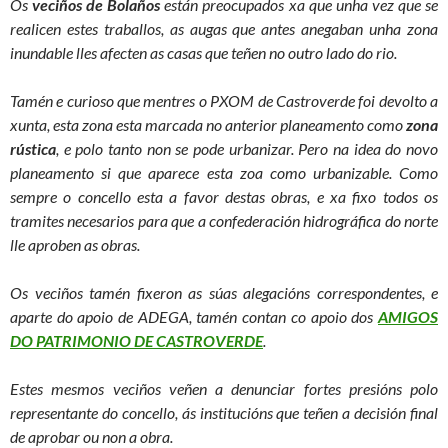
Os
veciños de Bolaños
están preocupados xa que unha vez que se
realicen estes traballos, as augas que antes anegaban unha zona
inundable lles afecten as casas que teñen no outro lado do rio.
Tamén e curioso que mentres o PXOM de Castroverde foi devolto a
xunta, esta zona esta marcada no anterior planeamento como
zona
rústica
, e polo tanto non se pode urbanizar. Pero na idea do novo
planeamento si que aparece esta zoa como urbanizable. Como
sempre o concello esta a favor destas obras, e xa fixo todos os
tramites necesarios para que a confederación hidrográfica do norte
lle aproben as obras.
Os veciños tamén fixeron as súas alegacións correspondentes, e
aparte do apoio de ADEGA, tamén contan co apoio dos
AMIGOS
DO PATRIMONIO DE CASTROVERDE
.
Estes mesmos veciños veñen a denunciar fortes presións polo
representante do concello, ás institucións que teñen a decisión final
de aprobar ou non a obra.