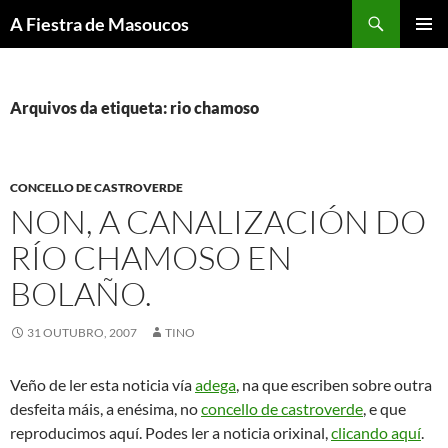
Saltar
Buscar
A Fiestra de Masoucos
ao
MENÚ
contido
PRINCI
Arquivos da etiqueta: rio chamoso
CONCELLO DE CASTROVERDE
NON, A CANALIZACIÓN DO
RÍO CHAMOSO EN
BOLAÑO.
31 OUTUBRO, 2007
TINO
Veño de ler esta noticia vía
adega
, na que escriben sobre outra
desfeita máis, a enésima, no
concello de castroverde
, e que
reproducimos aquí. Podes ler a noticia orixinal,
clicando aquí
.