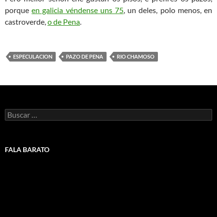
porque
en galicia véndense uns 75
, un deles, polo menos, en
castroverde,
o de Pena
.
ESPECULACION
PAZO DE PENA
RIO CHAMOSO
Buscar:
FALA BARATO