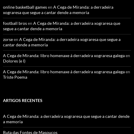
online basketball games
en
A Cega de Miranda: a derradeira
xograresa que segue a cantar dende a memoria
football bros
en
A Cega de Miranda: a derradeira xograresa que
segue a cantar dende a memoria
zorse
en
A Cega de Miranda: a derradeira xograresa que segue a
cantar dende a memoria
A Cega de Miranda: libro homenaxe á derradeira xograresa galega
en
Dolores (e I)
A Cega de Miranda: libro homenaxe á derradeira xograresa galega
en
Triste Poema
ARTIGOS RECENTES
A Cega de Miranda: a derradeira xograresa que segue a cantar dende
a memoria
Ruta das Fontes de Masoucos