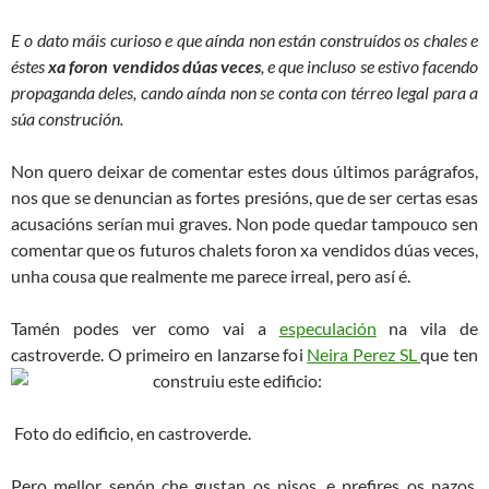
E o dato máis curioso e que aínda non están construídos os chales e
éstes
xa foron vendidos dúas veces
, e que incluso se estivo facendo
propaganda deles, cando aínda non se conta con térreo legal para a
súa construción.
Non quero deixar de comentar estes dous últimos parágrafos,
nos que se denuncian as fortes presións, que de ser certas esas
acusacións serían mui graves. Non pode quedar tampouco sen
comentar que os futuros chalets foron xa vendidos dúas veces,
unha cousa que realmente me parece irreal, pero así é.
Tamén podes ver como vai a
especulación
na vila de
castroverde. O primeiro en lanzarse foi
Neira Perez SL
que ten
construiu este edificio:
Foto do edificio, en castroverde.
Pero mellor senón che gustan os pisos, e prefires os pazos,