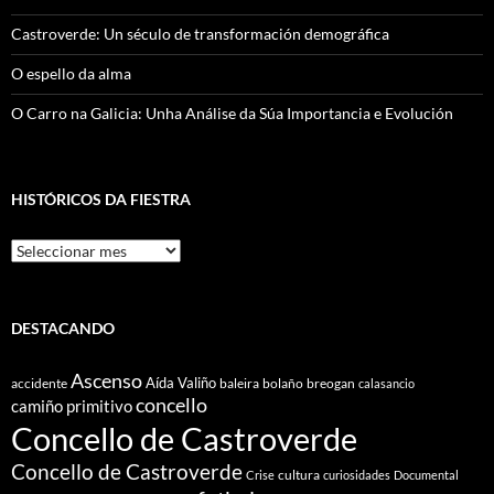
Castroverde: Un século de transformación demográfica
O espello da alma
O Carro na Galicia: Unha Análise da Súa Importancia e Evolución
HISTÓRICOS DA FIESTRA
Históricos
Da
Fiestra
DESTACANDO
Ascenso
Aída Valiño
accidente
baleira
bolaño
breogan
calasancio
concello
camiño primitivo
Concello de Castroverde
Concello de Castroverde
cultura
Crise
curiosidades
Documental