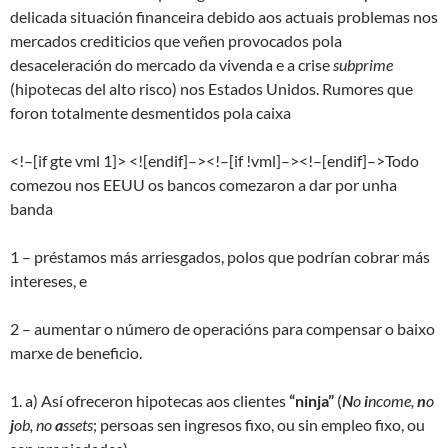
delicada situación financeira debido aos actuais problemas nos
mercados crediticios que veñen provocados pola
desaceleración do mercado da vivenda e a crise
subprime
(hipotecas del alto risco) nos Estados Unidos. Rumores que
foron totalmente desmentidos pola caixa
<!–[if gte vml 1]> <![endif]–><!–[if !vml]–><!–[endif]–>Todo
comezou nos EEUU os bancos comezaron a dar por unha
banda
1 – préstamos más arriesgados, polos que podrían cobrar más
intereses, e
2 – aumentar o número de operacións para compensar o baixo
marxe de beneficio.
1. a) Así ofreceron hipotecas aos clientes
“ninja”
(
N
o
i
ncome,
n
o
j
ob, no
a
ssets
; persoas sen ingresos fixo, ou sin empleo fixo, ou