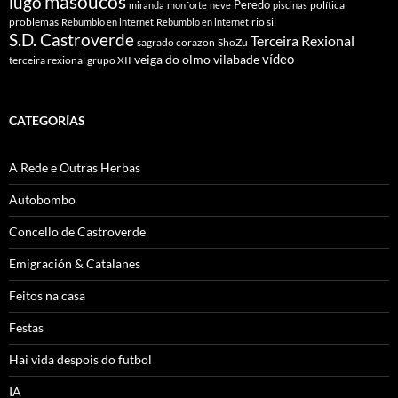
masoucos
lugo
Peredo
política
miranda
monforte
neve
piscinas
problemas
rio sil
Rebumbio en internet
Rebumbio en internet
S.D. Castroverde
Terceira Rexional
sagrado corazon
ShoZu
vídeo
veiga do olmo
vilabade
terceira rexional grupo XII
CATEGORÍAS
A Rede e Outras Herbas
Autobombo
Concello de Castroverde
Emigración & Catalanes
Feitos na casa
Festas
Hai vida despois do futbol
IA