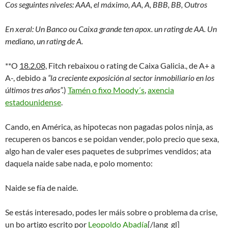
Cos seguintes niveles: AAA, el máximo, AA, A, BBB, BB, Outros
En xeral: Un Banco ou Caixa grande ten apox. un rating de AA. Un
mediano, un rating de A.
**O
18.2.08,
Fitch rebaixou o rating de Caixa Galicia., de A+ a
A-, debido a
“la creciente exposición al sector inmobiliario en los
últimos tres años”.
)
Tamén o fixo Moody´s
,
axencia
estadounidense
.
Cando, en América, as hipotecas non pagadas polos ninja, as
recuperen os bancos e se poidan vender, polo precio que sexa,
algo han de valer eses paquetes de subprimes vendidos; ata
daquela naide sabe nada, e polo momento:
Naide se fía de naide.
Se estás interesado, podes ler máis sobre o problema da crise,
un bo artigo escrito por
Leopoldo Abadía
[/lang_gl]