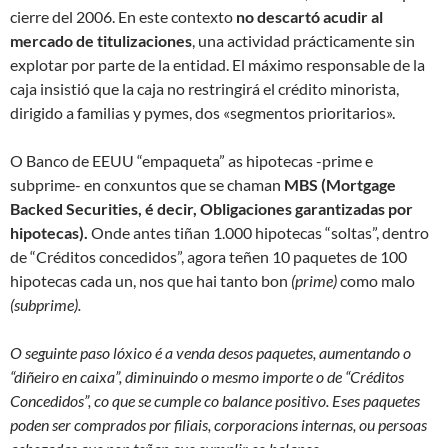
cierre del 2006. En este contexto
no descartó acudir al
mercado de titulizaciones
, una actividad prácticamente sin
explotar por parte de la entidad. El máximo responsable de la
caja insistió que la caja no restringirá el crédito minorista,
dirigido a familias y pymes, dos «segmentos prioritarios».
O Banco de EEUU “empaqueta” as hipotecas -prime e
subprime- en conxuntos que se chaman
MBS (Mortgage
Backed Securities, é decir, Obligaciones garantizadas por
hipotecas).
Onde antes tiñan 1.000 hipotecas “soltas”, dentro
de “Créditos concedidos”, agora teñen 10 paquetes de 100
hipotecas cada un, nos que hai tanto bon
(prime)
como malo
(subprime).
O seguinte paso lóxico é a venda desos paquetes, aumentando o
“diñeiro en caixa”, diminuindo o mesmo importe o de “Créditos
Concedidos”, co que se cumple co balance positivo. Eses paquetes
poden ser comprados por filiais, corporacions internas, ou persoas