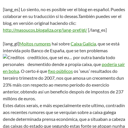
[lang_es] Lo siento, no es posible ver el blog en español. Puedes
colaborar en su traducción si lo deseas.También puedes ver el
blog, en versión original haciendo clic:
http://masoucos.blogaliza.org/lang-pref/gl/
[/lang_es]
[lang_gl]
Moitos rumores
hai sobre
Caixa Galicia
, que se está
intervida polo Banco de España, que se ten problemas
crediticios, que sei eu… por outra
banda todo
desmentido dende a propia caixa, que
podería saír
en bolsa
. O certo é que
fixo públicos
os ‘seus’ resultados do
terceiro trimestre do 2007, nos que amosa un crecemento dun
23% máis con respecto ao mesmo período do exercicio
anterior, obtendo así un beneficio despois de impostos de 237
millóns de euros.
Estes datos xerais, e máis especialmente este ultimo, contradín
aos recentes rumores que se verquían sobre a caixa galega
dende determinada prensa económica, que a situaban a cabeza
das caixas do estado que segundo estas fonte se atopan nunha