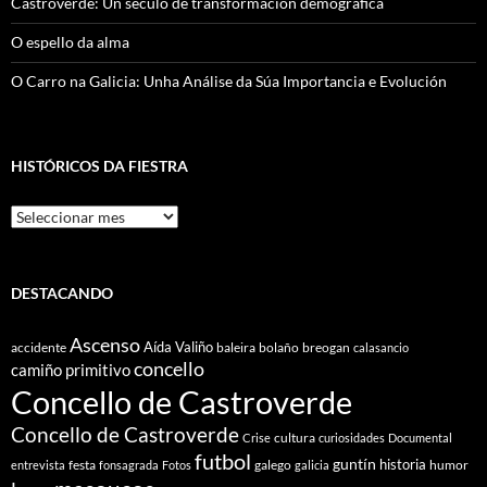
Castroverde: Un século de transformación demográfica
O espello da alma
O Carro na Galicia: Unha Análise da Súa Importancia e Evolución
HISTÓRICOS DA FIESTRA
Históricos
Da
Fiestra
DESTACANDO
Ascenso
Aída Valiño
accidente
baleira
bolaño
breogan
calasancio
concello
camiño primitivo
Concello de Castroverde
Concello de Castroverde
cultura
Crise
curiosidades
Documental
futbol
guntín
historia
festa
galego
humor
entrevista
fonsagrada
Fotos
galicia