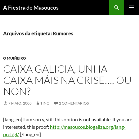
Saltar
Buscar
A Fiestra de Masoucos
ao
MENÚ
contido
PRINCI
Arquivos da etiqueta: Rumores
O MUIÑEIRO
CAIXA GALICIA, UNHA
CAIXA MÁIS NA CRISE…, OU
NON?
7 MAIO, 2008
TINO
2 COMENTARIOS
[lang_en] I am sorry, still this option is not available. If you are
interested, this proof:
http://masoucos.blogaliza.org/lang-
pref/gl/
[/lang_en]