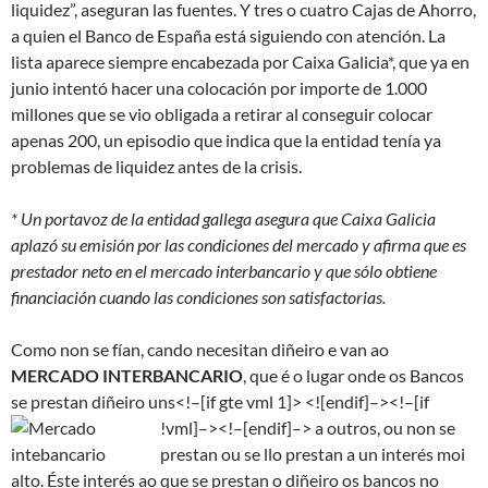
liquidez”, aseguran las fuentes. Y tres o cuatro Cajas de Ahorro,
a quien el Banco de España está siguiendo con atención. La
lista aparece siempre encabezada por Caixa Galicia*, que ya en
junio intentó hacer una colocación por importe de 1.000
millones que se vio obligada a retirar al conseguir colocar
apenas 200, un episodio que indica que la entidad tenía ya
problemas de liquidez antes de la crisis.
* Un portavoz de la entidad gallega asegura que Caixa Galicia
aplazó su emisión por las condiciones del mercado y afirma que es
prestador neto en el mercado interbancario y que sólo obtiene
financiación cuando las condiciones son satisfactorias.
Como non se fían, cando necesitan diñeiro e van ao
MERCADO
INTERBANCARIO
, que é o lugar onde os Bancos
se prestan diñeiro uns<!–[if gte vml 1]> <![endif]–><!–[if
!vml]–>
<!–[endif]–> a outros, ou non se
prestan ou se llo prestan a un interés moi
alto. Éste interés ao que se prestan o diñeiro os bancos no