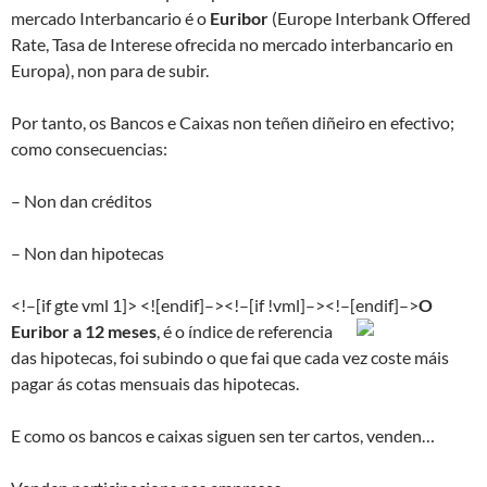
mercado Interbancario é o
Euribor
(Europe Interbank Offered
Rate, Tasa de Interese ofrecida no mercado interbancario en
Europa), non para de subir.
Por tanto, os Bancos e Caixas non teñen diñeiro en efectivo;
como consecuencias:
– Non dan créditos
– Non dan hipotecas
<!–[if gte vml 1]> <![endif]–><!–[if !vml]–><!–[endif]–>
O
Euribor a 12 meses
, é o índice de referencia
das hipotecas, foi subindo o que fai que cada vez coste máis
pagar ás cotas mensuais das hipotecas.
E como os bancos e caixas siguen sen ter cartos, venden…