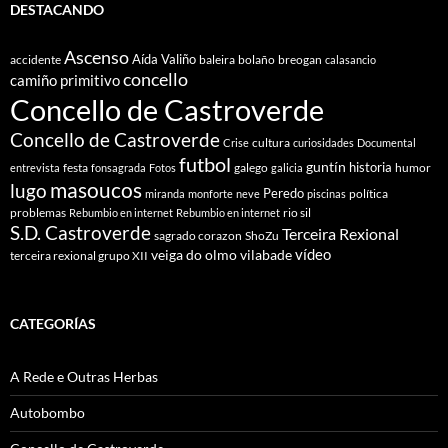
DESTACANDO
Ascenso
Aída Valiño
accidente
baleira
bolaño
breogan
calasancio
concello
camiño primitivo
Concello de Castroverde
Concello de Castroverde
cultura
Crise
curiosidades
Documental
futbol
guntín
historia
festa
galego
humor
entrevista
fonsagrada
Fotos
galicia
masoucos
lugo
Peredo
política
miranda
monforte
neve
piscinas
problemas
rio sil
Rebumbio en internet
Rebumbio en internet
S.D. Castroverde
Terceira Rexional
sagrado corazon
ShoZu
vídeo
veiga do olmo
vilabade
terceira rexional grupo XII
CATEGORÍAS
A Rede e Outras Herbas
Autobombo