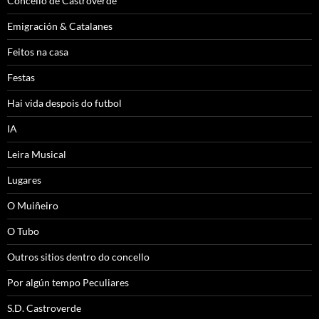
Concello de Castroverde
Emigración & Catalanes
Feitos na casa
Festas
Hai vida despois do futbol
IA
Leira Musical
Lugares
O Muiñeiro
O Tubo
Outros sitios dentro do concello
Por algún tempo Peculiares
S.D. Castroverde