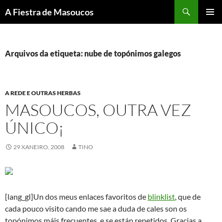
Saltar
Buscar
A Fiestra de Masoucos
ao
MENÚ
contido
PRINCI
Arquivos da etiqueta: nube de topónimos galegos
A REDE E OUTRAS HERBAS
MASOUCOS, OUTRA VEZ
ÚNICO¡
29 XANEIRO, 2008
TINO
[lang_gl]Un dos meus enlaces favoritos de
blinklist
, que de
cada pouco visito cando me sae a duda de cales son os
topónimos máis frecuentes, e se están repetidos. Gracias a