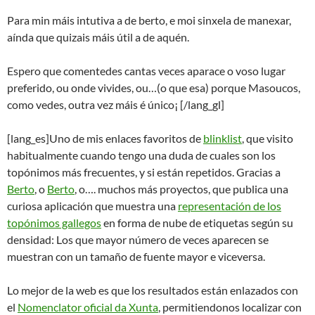
Para min máis intutiva a de berto, e moi sinxela de manexar,
aínda que quizais máis útil a de aquén.
Espero que comentedes cantas veces aparace o voso lugar
preferido, ou onde vivides, ou…(o que esa) porque Masoucos,
como vedes, outra vez máis é único¡ [/lang_gl]
[lang_es]Uno de mis enlaces favoritos de
blinklist
, que visito
habitualmente cuando tengo una duda de cuales son los
topónimos más frecuentes, y si están repetidos. Gracias a
Berto
, o
Berto
, o…. muchos más proyectos, que publica una
curiosa aplicación que muestra una
representación de los
topónimos gallegos
en forma de nube de etiquetas según su
densidad: Los que mayor número de veces aparecen se
muestran con un tamaño de fuente mayor e viceversa.
Lo mejor de la web es que los resultados están enlazados con
el
Nomenclator oficial da Xunta
, permitiendonos localizar con