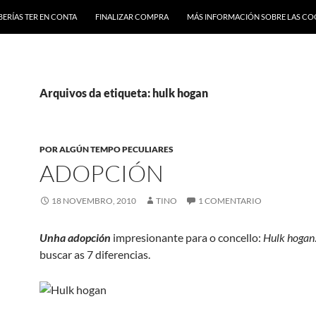
BERÍAS TER EN CONTA
FINALIZAR COMPRA
MÁS INFORMACIÓN SOBRE LAS CO
Arquivos da etiqueta: hulk hogan
POR ALGÚN TEMPO PECULIARES
ADOPCIÓN
18 NOVEMBRO, 2010
TINO
1 COMENTARIO
Unha adopción
impresionante para o concello:
Hulk hogan
buscar as 7 diferencias.