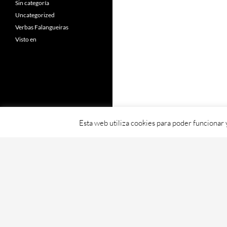
Sin categoría
Uncategorized
Verbas Falangueiras
Visto en
Esta web utiliza cookies para poder funcionar
Fornecido con orgullo por WordPress
Web creada, aloxada e mantida por Café D