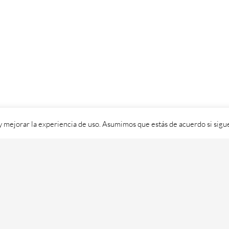
 y mejorar la experiencia de uso. Asumimos que estás de acuerdo si sig
ixital SL - 2026. Visítanos en
https://cafedixital.com
ou ponte en 