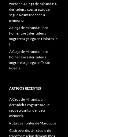
zorse
en
A Cega de Miranda: a
derradeira xograresa que
segue a cantar dende a
memoria
A Cega de Miranda: libro
homenaxe á derradeira
xograresa galega
en
Dolores (e
I)
A Cega de Miranda: libro
homenaxe á derradeira
xograresa galega
en
Triste
Poema
ARTIGOS RECENTES
A Cega de Miranda: a
derradeira xograresa que
segue a cantar dende a
memoria
Ruta das Fontes de Masoucos
Castroverde: Un século de
transformación demográfica