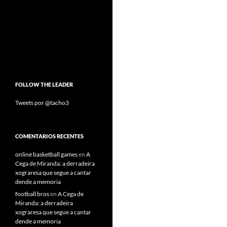
FOLLOW THE LEADER
Tweets por @tacho3
COMENTARIOS RECENTES
online basketball games
en
A
Cega de Miranda: a derradeira
xograresa que segue a cantar
dende a memoria
football bros
en
A Cega de
Miranda: a derradeira
xograresa que segue a cantar
dende a memoria