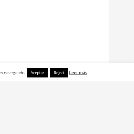
ues navegando.
Leer más
Aceptar
Reject
contacto con nos en
info@cafedixital.com
.