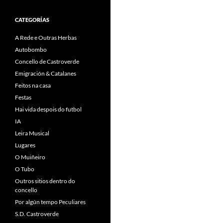
CATEGORÍAS
A Rede e Outras Herbas
Autobombo
Concello de Castroverde
Emigración & Catalanes
Feitos na casa
Festas
Hai vida despois do futbol
IA
Leira Musical
Lugares
O Muiñeiro
O Tubo
Outros sitios dentro do
concello
Por algún tempo Peculiares
S.D. Castroverde