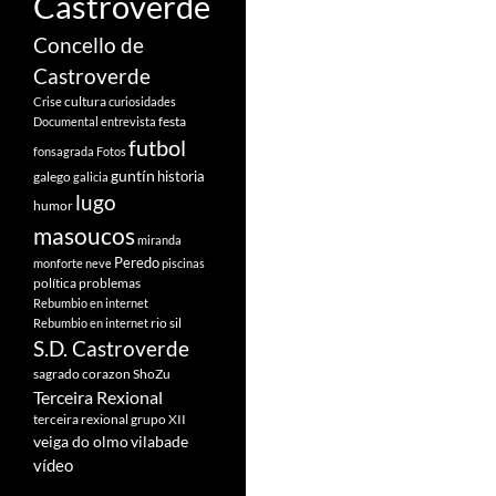
Castroverde
Concello de
Castroverde
cultura
Crise
curiosidades
festa
Documental
entrevista
futbol
fonsagrada
Fotos
guntín
historia
galego
galicia
lugo
humor
masoucos
miranda
Peredo
monforte
neve
piscinas
política
problemas
Rebumbio en internet
rio sil
Rebumbio en internet
S.D. Castroverde
sagrado corazon
ShoZu
Terceira Rexional
terceira rexional grupo XII
veiga do olmo
vilabade
vídeo