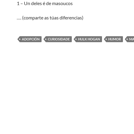
1 – Un deles é de masoucos
…. (comparte as túas diferencias)
ADOPCIÓN
CURIOSIDADE
HULK HOGAN
HUMOR
MA