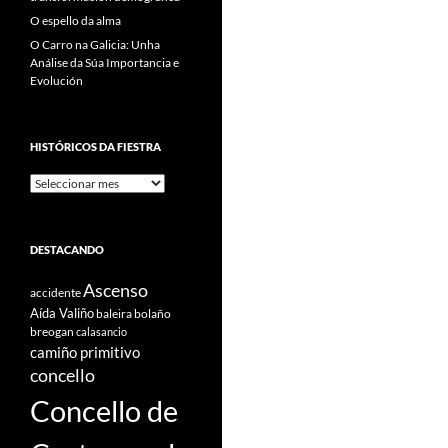
O espello da alma
O Carro na Galicia: Unha
Análise da Súa Importancia e
Evolución
HISTÓRICOS DA FIESTRA
Históricos
Da
Fiestra
DESTACANDO
Ascenso
accidente
Aída Valiño
baleira
bolaño
breogan
calasancio
camiño primitivo
concello
Concello de